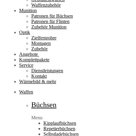
Waffenzubehör
Munition
Patronen für Büchsen
Patronen für Flinten
Zubehör Munition
Optik
Zielfernrohre
Montagen
Zubehör
Angebote
Komplettpakete
Service
Dienstleistungen
Kontakt
Wärmebild & mehr
Waffen
Büchsen
Menu
Kipplaufbüchsen
Repetierbüchsen
Selbstladebüchsen