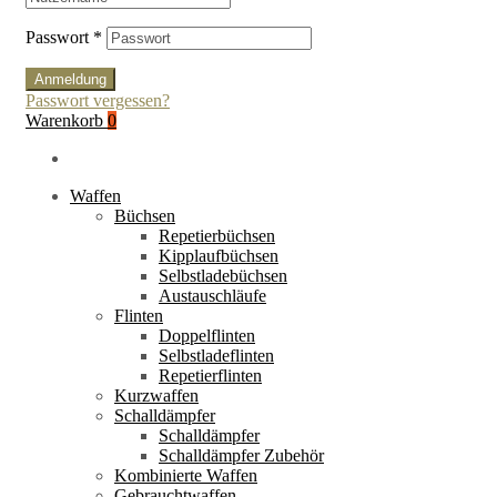
Passwort
*
Anmeldung
Passwort vergessen?
Warenkorb
0
Waffen
Büchsen
Repetierbüchsen
Kipplaufbüchsen
Selbstladebüchsen
Austauschläufe
Flinten
Doppelflinten
Selbstladeflinten
Repetierflinten
Kurzwaffen
Schalldämpfer
Schalldämpfer
Schalldämpfer Zubehör
Kombinierte Waffen
Gebrauchtwaffen