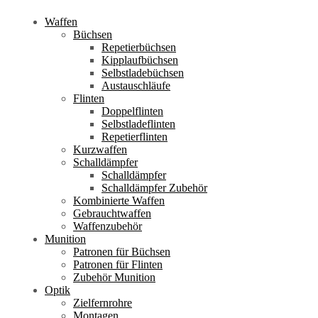
Waffen
Büchsen
Repetierbüchsen
Kipplaufbüchsen
Selbstladebüchsen
Austauschläufe
Flinten
Doppelflinten
Selbstladeflinten
Repetierflinten
Kurzwaffen
Schalldämpfer
Schalldämpfer
Schalldämpfer Zubehör
Kombinierte Waffen
Gebrauchtwaffen
Waffenzubehör
Munition
Patronen für Büchsen
Patronen für Flinten
Zubehör Munition
Optik
Zielfernrohre
Montagen