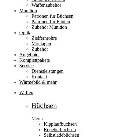
Waffenzubehör
Munition
Patronen für Büchsen
Patronen für Flinten
Zubehör Munition
Optik
Zielfernrohre
Montagen
Zubehör
Angebote
Komplettpakete
Service
Dienstleistungen
Kontakt
Wärmebild & mehr
Waffen
Büchsen
Menu
Kipplaufbüchsen
Repetierbüchsen
Selbstladebüchsen