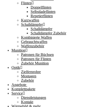
Flinten
Doppelflinten
Selbstladeflinten
Repetierflinten
Kurzwaffen
Schalldämpfer
Schalldämpfer
Schalldämpfer Zubehör
Kombinierte Waffen
Gebrauchtwaffen
Waffenzubehör
Munition
Patronen für Büchsen
Patronen für Flinten
Zubehör Munition
Optik
Zielfernrohre
Montagen
Zubehör
Angebote
Komplettpakete
Service
Dienstleistungen
Kontakt
Wärmebild & mehr