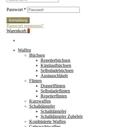
Passwort
*
Anmeldung
Passwort vergessen?
Warenkorb
0
Waffen
Büchsen
Repetierbüchsen
Kipplaufbüchsen
Selbstladebüchsen
Austauschläufe
Flinten
Doppelflinten
Selbstladeflinten
Repetierflinten
Kurzwaffen
Schalldämpfer
Schalldämpfer
Schalldämpfer Zubehör
Kombinierte Waffen
Gebrauchtwaffen