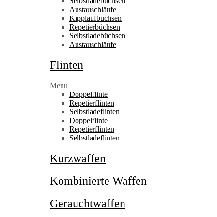
Selbstladebüchsen
Austauschläufe
Kipplaufbüchsen
Repetierbüchsen
Selbstladebüchsen
Austauschläufe
Flinten
Menu
Doppelflinte
Repetierflinten
Selbstladeflinten
Doppelflinte
Repetierflinten
Selbstladeflinten
Kurzwaffen
Kombinierte Waffen
Gerauchtwaffen