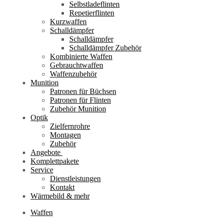
Selbstladeflinten
Repetierflinten
Kurzwaffen
Schalldämpfer
Schalldämpfer
Schalldämpfer Zubehör
Kombinierte Waffen
Gebrauchtwaffen
Waffenzubehör
Munition
Patronen für Büchsen
Patronen für Flinten
Zubehör Munition
Optik
Zielfernrohre
Montagen
Zubehör
Angebote
Komplettpakete
Service
Dienstleistungen
Kontakt
Wärmebild & mehr
Waffen