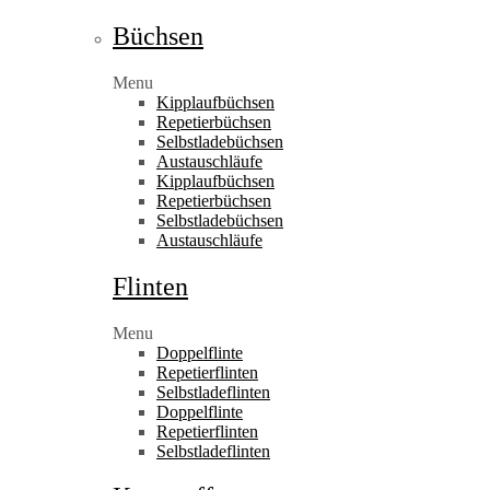
Büchsen
Menu
Kipplaufbüchsen
Repetierbüchsen
Selbstladebüchsen
Austauschläufe
Kipplaufbüchsen
Repetierbüchsen
Selbstladebüchsen
Austauschläufe
Flinten
Menu
Doppelflinte
Repetierflinten
Selbstladeflinten
Doppelflinte
Repetierflinten
Selbstladeflinten