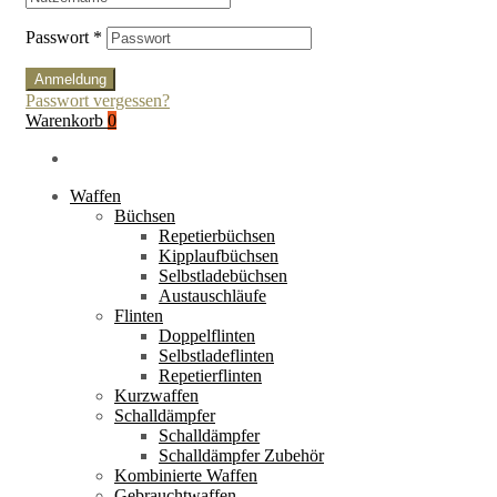
Passwort
*
Anmeldung
Passwort vergessen?
Warenkorb
0
Waffen
Büchsen
Repetierbüchsen
Kipplaufbüchsen
Selbstladebüchsen
Austauschläufe
Flinten
Doppelflinten
Selbstladeflinten
Repetierflinten
Kurzwaffen
Schalldämpfer
Schalldämpfer
Schalldämpfer Zubehör
Kombinierte Waffen
Gebrauchtwaffen