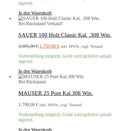
lagernd.
1.699,00 €
1.695,00 €.
In den Warenkorb
Bei Rückstand
Verkauf!
SAUER 100 Holz Classic Kal. .308 Win.
Ursprünglicher
Aktueller
2.005,00
€
1.750,00
€
inkl. MWSt., zzgl. Versand
Preis
Preis
Vorbestellung möglich, Gerät wird geliefert sobald
war:
ist:
lagernd.
2.005,00 €
1.750,00 €.
In den Warenkorb
Bei Rückstand
MAUSER 25 Pure Kal.308 Win.
1.799,00
€
inkl. MWSt., zzgl. Versand
Vorbestellung möglich, Gerät wird geliefert sobald
lagernd.
In den Warenkorb