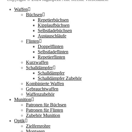
Waffen
Büchsen
Repetierbüchsen
Kipplaufbüchsen
Selbstladebüchsen
Austauschläufe
Flinten
Doppelflinten
Selbstladeflinten
Repetierflinten
Kurzwaffen
Schalldämpfer
Schalldämpfer
Schalldämpfer Zubehör
Kombinierte Waffen
Gebrauchtwaffen
Waffenzubehör
Munition
Patronen für Büchsen
Patronen für Flinten
Zubehör Munition
Optik
Zielfernrohre
Montagen