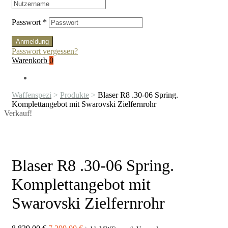
Passwort
*
Anmeldung
Passwort vergessen?
Warenkorb
0
Waffenspezi
>
Produkte
>
Blaser R8 .30-06 Spring.
Komplettangebot mit Swarovski Zielfernrohr
Verkauf!
Blaser R8 .30-06 Spring.
Komplettangebot mit
Swarovski Zielfernrohr
Ursprünglicher
Aktueller