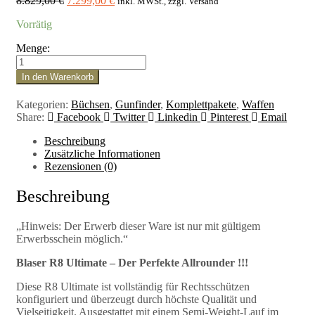
8.829,00
€
7.299,00
€
inkl. MWSt., zzgl. Versand
Preis
Preis
Vorrätig
war:
ist:
8.829,00 €
7.299,00 €.
Menge:
Blaser
R8
In den Warenkorb
.30-
06
Kategorien:
Büchsen
,
Gunfinder
,
Komplettpakete
,
Waffen
Spring.
Share:
Facebook
Twitter
Linkedin
Pinterest
Email
Komplettangebot
mit
Beschreibung
Swarovski
Zusätzliche Informationen
Zielfernrohr
Rezensionen (0)
Menge
Beschreibung
„Hinweis: Der Erwerb dieser Ware ist nur mit gültigem
Erwerbsschein möglich.“
Blaser R8 Ultimate – Der Perfekte Allrounder !!!
Diese R8 Ultimate ist vollständig für Rechtsschützen
konfiguriert und überzeugt durch höchste Qualität und
Vielseitigkeit. Ausgestattet mit einem Semi-Weight-Lauf im