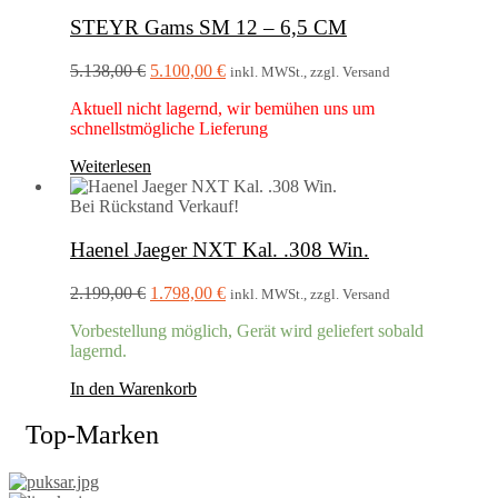
STEYR Gams SM 12 – 6,5 CM
Ursprünglicher
Aktueller
5.138,00
€
5.100,00
€
inkl. MWSt., zzgl. Versand
Preis
Preis
Aktuell nicht lagernd, wir bemühen uns um
war:
ist:
schnellstmögliche Lieferung
5.138,00 €
5.100,00 €.
Weiterlesen
Bei Rückstand
Verkauf!
Haenel Jaeger NXT Kal. .308 Win.
Ursprünglicher
Aktueller
2.199,00
€
1.798,00
€
inkl. MWSt., zzgl. Versand
Preis
Preis
Vorbestellung möglich, Gerät wird geliefert sobald
war:
ist:
lagernd.
2.199,00 €
1.798,00 €.
In den Warenkorb
Top-Marken