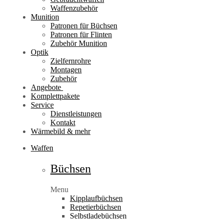
Waffenzubehör
Munition
Patronen für Büchsen
Patronen für Flinten
Zubehör Munition
Optik
Zielfernrohre
Montagen
Zubehör
Angebote
Komplettpakete
Service
Dienstleistungen
Kontakt
Wärmebild & mehr
Waffen
Büchsen
Menu
Kipplaufbüchsen
Repetierbüchsen
Selbstladebüchsen