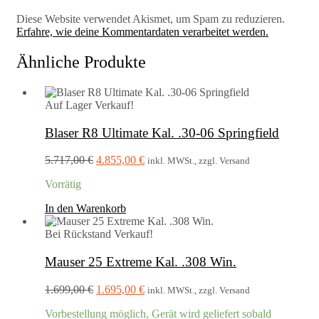
Diese Website verwendet Akismet, um Spam zu reduzieren.
Erfahre, wie deine Kommentardaten verarbeitet werden.
Ähnliche Produkte
Auf Lager
Verkauf!
Blaser R8 Ultimate Kal. .30-06 Springfield
Ursprünglicher
Aktueller
5.717,00
€
4.855,00
€
inkl. MWSt., zzgl. Versand
Preis
Preis
Vorrätig
war:
ist:
5.717,00 €
4.855,00 €.
In den Warenkorb
Bei Rückstand
Verkauf!
Mauser 25 Extreme Kal. .308 Win.
Ursprünglicher
Aktueller
1.699,00
€
1.695,00
€
inkl. MWSt., zzgl. Versand
Preis
Preis
Vorbestellung möglich, Gerät wird geliefert sobald
war:
ist: