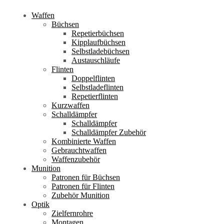
Waffen
Büchsen
Repetierbüchsen
Kipplaufbüchsen
Selbstladebüchsen
Austauschläufe
Flinten
Doppelflinten
Selbstladeflinten
Repetierflinten
Kurzwaffen
Schalldämpfer
Schalldämpfer
Schalldämpfer Zubehör
Kombinierte Waffen
Gebrauchtwaffen
Waffenzubehör
Munition
Patronen für Büchsen
Patronen für Flinten
Zubehör Munition
Optik
Zielfernrohre
Montagen