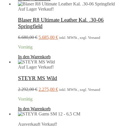
Auf Lager
Verkauf!
Blaser R8 Ultimate Leather Kal. .30-06
Springfield
Ursprünglicher
Aktueller
6.680,00
€
5.685,00
€
inkl. MWSt., zzgl. Versand
Preis
Preis
Vorrätig
war:
ist:
6.680,00 €
5.685,00 €.
In den Warenkorb
Auf Lager
Verkauf!
STEYR MS Wild
Ursprünglicher
Aktueller
2.292,00
€
2.275,00
€
inkl. MWSt., zzgl. Versand
Preis
Preis
Vorrätig
war:
ist:
2.292,00 €
2.275,00 €.
In den Warenkorb
Ausverkauft
Verkauf!