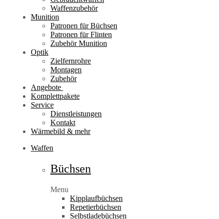
Waffenzubehör
Munition
Patronen für Büchsen
Patronen für Flinten
Zubehör Munition
Optik
Zielfernrohre
Montagen
Zubehör
Angebote
Komplettpakete
Service
Dienstleistungen
Kontakt
Wärmebild & mehr
Waffen
Büchsen
Menu
Kipplaufbüchsen
Repetierbüchsen
Selbstladebüchsen