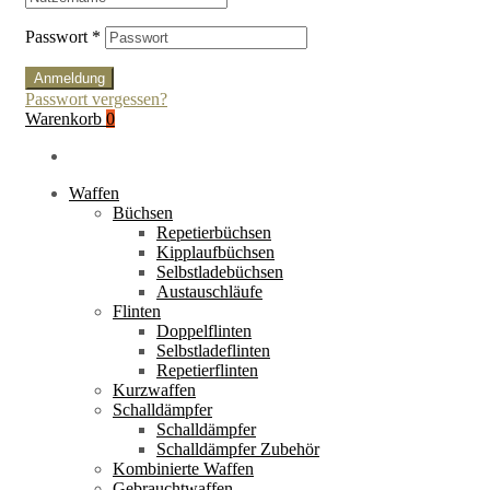
Passwort
*
Anmeldung
Passwort vergessen?
Warenkorb
0
Waffen
Büchsen
Repetierbüchsen
Kipplaufbüchsen
Selbstladebüchsen
Austauschläufe
Flinten
Doppelflinten
Selbstladeflinten
Repetierflinten
Kurzwaffen
Schalldämpfer
Schalldämpfer
Schalldämpfer Zubehör
Kombinierte Waffen
Gebrauchtwaffen