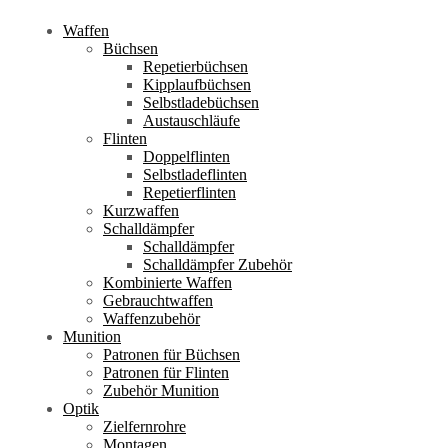
Waffen
Büchsen
Repetierbüchsen
Kipplaufbüchsen
Selbstladebüchsen
Austauschläufe
Flinten
Doppelflinten
Selbstladeflinten
Repetierflinten
Kurzwaffen
Schalldämpfer
Schalldämpfer
Schalldämpfer Zubehör
Kombinierte Waffen
Gebrauchtwaffen
Waffenzubehör
Munition
Patronen für Büchsen
Patronen für Flinten
Zubehör Munition
Optik
Zielfernrohre
Montagen