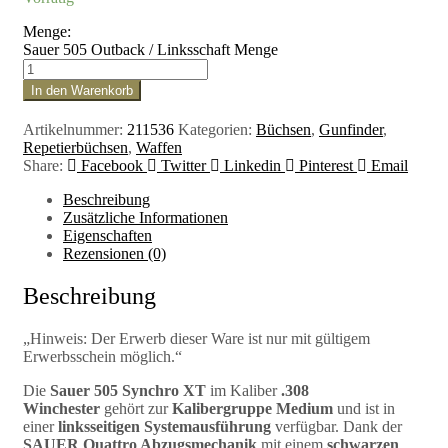
Menge:
Sauer 505 Outback / Linksschaft Menge
In den Warenkorb
Artikelnummer:
211536
Kategorien:
Büchsen
,
Gunfinder
,
Repetierbüchsen
,
Waffen
Share:
Facebook
Twitter
Linkedin
Pinterest
Email
Beschreibung
Zusätzliche Informationen
Eigenschaften
Rezensionen (0)
Beschreibung
„Hinweis: Der Erwerb dieser Ware ist nur mit gültigem
Erwerbsschein möglich.“
Die
Sauer 505 Synchro XT
im Kaliber
.308
Winchester
gehört zur
Kalibergruppe Medium
und ist in
einer
linksseitigen Systemausführung
verfügbar. Dank der
SAUER Quattro Abzugsmechanik
mit einem
schwarzen