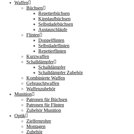
Waffen
Büchsen
Repetierbüchsen
Kipplaufbüchsen
Selbstladebüchsen
Austauschläufe
Flinten
Doppelflinten
Selbstladeflinten
Repetierflinten
Kurzwaffen
Schalldämpfer
Schalldämpfer
Schalldämpfer Zubehör
Kombinierte Waffen
Gebrauchtwaffen
Waffenzubehör
Munition
Patronen für Büchsen
Patronen für Flinten
Zubehör Munition
Optik
Zielfernrohre
Montagen
Zubehör