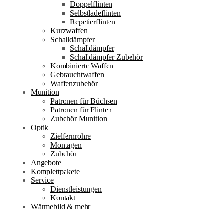
Doppelflinten
Selbstladeflinten
Repetierflinten
Kurzwaffen
Schalldämpfer
Schalldämpfer
Schalldämpfer Zubehör
Kombinierte Waffen
Gebrauchtwaffen
Waffenzubehör
Munition
Patronen für Büchsen
Patronen für Flinten
Zubehör Munition
Optik
Zielfernrohre
Montagen
Zubehör
Angebote
Komplettpakete
Service
Dienstleistungen
Kontakt
Wärmebild & mehr