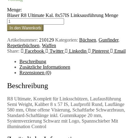
Menge:
Blaser R8 Ultimate Kal. 8x57IS Linksausführung Menge
In den Warenkorb
Artikelnummer:
210129
Kategorien:
Büchsen
,
Gunfinder
,
Repetierbüchsen
,
Waffen
Share:
Facebook
Twitter
Linkedin
Pinterest
Email
Beschreibung
Zusätzliche Informationen
Rezensionen (0)
Beschreibung
R8 Ultimate, Komplett für Linksschützen, Laufausführung
Semi Weight, Kaliber 8 x 57 IS, Laufprofil Rund, Lauflänge
580 mm, Ohne offene Visierung, Schaftfarbe Schwarzbraun,
Standard-Schaftlänge inkl. Gummikappe 20 mm,
Systemverzierung Schwarz mit Logo, Spannschieber Mit
illumination Control