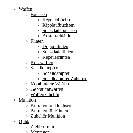
Waffen
Büchsen
Repetierbüchsen
Kipplaufbüchsen
Selbstladebüchsen
Austauschläufe
Flinten
Doppelflinten
Selbstladeflinten
Repetierflinten
Kurzwaffen
Schalldämpfer
Schalldämpfer
Schalldämpfer Zubehör
Kombinierte Waffen
Gebrauchtwaffen
Waffenzubehör
Munition
Patronen für Büchsen
Patronen für Flinten
Zubehör Munition
Optik
Zielfernrohre
Montagen