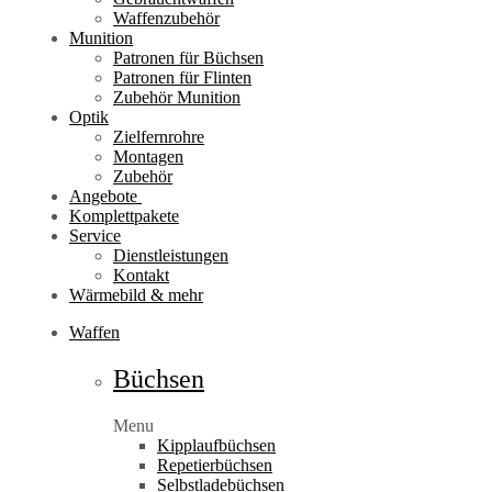
Waffenzubehör
Munition
Patronen für Büchsen
Patronen für Flinten
Zubehör Munition
Optik
Zielfernrohre
Montagen
Zubehör
Angebote
Komplettpakete
Service
Dienstleistungen
Kontakt
Wärmebild & mehr
Waffen
Büchsen
Menu
Kipplaufbüchsen
Repetierbüchsen
Selbstladebüchsen