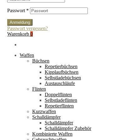
Passwort
*
Anmeldung
Passwort vergessen?
Warenkorb
0
Waffen
Büchsen
Repetierbüchsen
Kipplaufbüchsen
Selbstladebüchsen
Austauschläufe
Flinten
Doppelflinten
Selbstladeflinten
Repetierflinten
Kurzwaffen
Schalldämpfer
Schalldämpfer
Schalldämpfer Zubehör
Kombinierte Waffen
Gebrauchtwaffen