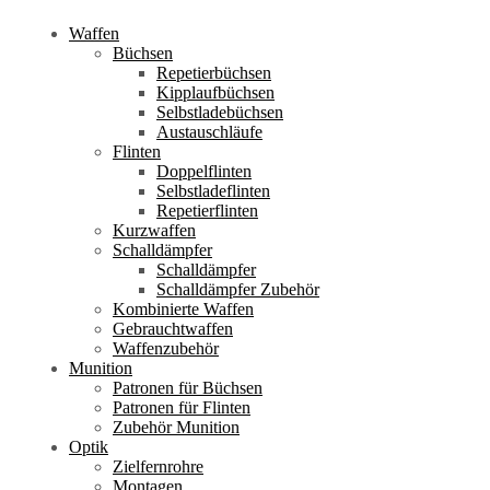
Waffen
Büchsen
Repetierbüchsen
Kipplaufbüchsen
Selbstladebüchsen
Austauschläufe
Flinten
Doppelflinten
Selbstladeflinten
Repetierflinten
Kurzwaffen
Schalldämpfer
Schalldämpfer
Schalldämpfer Zubehör
Kombinierte Waffen
Gebrauchtwaffen
Waffenzubehör
Munition
Patronen für Büchsen
Patronen für Flinten
Zubehör Munition
Optik
Zielfernrohre
Montagen