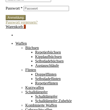
Passwort
*
Anmeldung
Passwort vergessen?
Warenkorb
0
Waffen
Büchsen
Repetierbüchsen
Kipplaufbüchsen
Selbstladebüchsen
Austauschläufe
Flinten
Doppelflinten
Selbstladeflinten
Repetierflinten
Kurzwaffen
Schalldämpfer
Schalldämpfer
Schalldämpfer Zubehör
Kombinierte Waffen
Gebrauchtwaffen