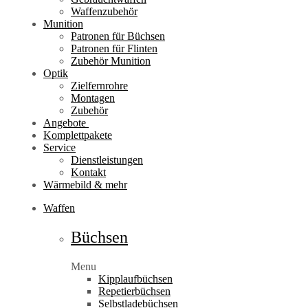
Waffenzubehör
Munition
Patronen für Büchsen
Patronen für Flinten
Zubehör Munition
Optik
Zielfernrohre
Montagen
Zubehör
Angebote
Komplettpakete
Service
Dienstleistungen
Kontakt
Wärmebild & mehr
Waffen
Büchsen
Menu
Kipplaufbüchsen
Repetierbüchsen
Selbstladebüchsen