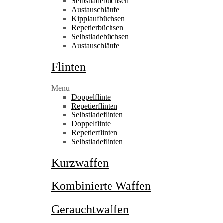
Selbstladebüchsen
Austauschläufe
Kipplaufbüchsen
Repetierbüchsen
Selbstladebüchsen
Austauschläufe
Flinten
Menu
Doppelflinte
Repetierflinten
Selbstladeflinten
Doppelflinte
Repetierflinten
Selbstladeflinten
Kurzwaffen
Kombinierte Waffen
Gerauchtwaffen