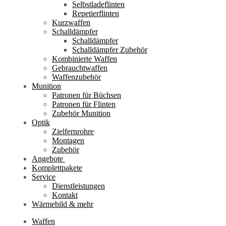
Selbstladeflinten
Repetierflinten
Kurzwaffen
Schalldämpfer
Schalldämpfer
Schalldämpfer Zubehör
Kombinierte Waffen
Gebrauchtwaffen
Waffenzubehör
Munition
Patronen für Büchsen
Patronen für Flinten
Zubehör Munition
Optik
Zielfernrohre
Montagen
Zubehör
Angebote
Komplettpakete
Service
Dienstleistungen
Kontakt
Wärmebild & mehr
Waffen