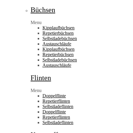
Büchsen
Menu
Kipplaufbüchsen
Repetierbüchsen
Selbstladebüchsen
Austauschläufe
Kipplaufbüchsen
Repetierbüchsen
Selbstladebüchsen
Austauschläufe
Flinten
Menu
Doppelflinte
Repetierflinten
Selbstladeflinten
Doppelflinte
Repetierflinten
Selbstladeflinten