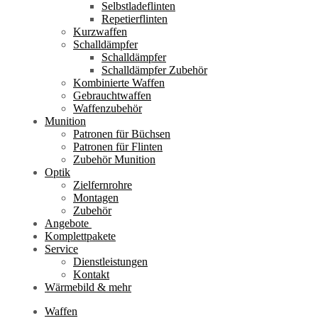
Selbstladeflinten
Repetierflinten
Kurzwaffen
Schalldämpfer
Schalldämpfer
Schalldämpfer Zubehör
Kombinierte Waffen
Gebrauchtwaffen
Waffenzubehör
Munition
Patronen für Büchsen
Patronen für Flinten
Zubehör Munition
Optik
Zielfernrohre
Montagen
Zubehör
Angebote
Komplettpakete
Service
Dienstleistungen
Kontakt
Wärmebild & mehr
Waffen