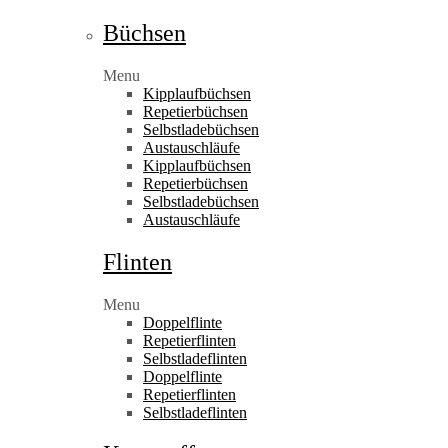
Büchsen
Menu
Kipplaufbüchsen
Repetierbüchsen
Selbstladebüchsen
Austauschläufe
Kipplaufbüchsen
Repetierbüchsen
Selbstladebüchsen
Austauschläufe
Flinten
Menu
Doppelflinte
Repetierflinten
Selbstladeflinten
Doppelflinte
Repetierflinten
Selbstladeflinten