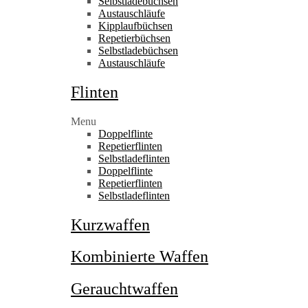
Selbstladebüchsen
Austauschläufe
Kipplaufbüchsen
Repetierbüchsen
Selbstladebüchsen
Austauschläufe
Flinten
Menu
Doppelflinte
Repetierflinten
Selbstladeflinten
Doppelflinte
Repetierflinten
Selbstladeflinten
Kurzwaffen
Kombinierte Waffen
Gerauchtwaffen