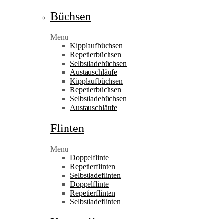
Büchsen
Menu
Kipplaufbüchsen
Repetierbüchsen
Selbstladebüchsen
Austauschläufe
Kipplaufbüchsen
Repetierbüchsen
Selbstladebüchsen
Austauschläufe
Flinten
Menu
Doppelflinte
Repetierflinten
Selbstladeflinten
Doppelflinte
Repetierflinten
Selbstladeflinten