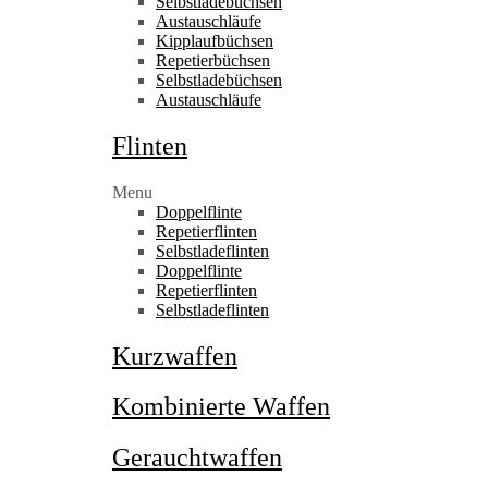
Selbstladebüchsen
Austauschläufe
Kipplaufbüchsen
Repetierbüchsen
Selbstladebüchsen
Austauschläufe
Flinten
Menu
Doppelflinte
Repetierflinten
Selbstladeflinten
Doppelflinte
Repetierflinten
Selbstladeflinten
Kurzwaffen
Kombinierte Waffen
Gerauchtwaffen