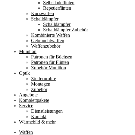
Selbstladeflinten
Repetierflinten
Kurzwaffen
Schalldämpfer
Schalldämpfer
Schalldämpfer Zubehör
Kombinierte Waffen
Gebrauchtwaffen
Waffenzubehör
Munition
Patronen für Büchsen
Patronen für Flinten
Zubehör Munition
Optik
Zielfernrohre
Montagen
Zubehör
Angebote
Komplettpakete
Service
Dienstleistungen
Kontakt
Wärmebild & mehr
Waffen