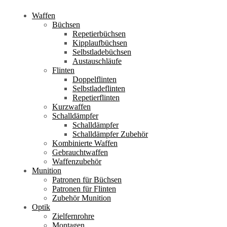
Waffen
Büchsen
Repetierbüchsen
Kipplaufbüchsen
Selbstladebüchsen
Austauschläufe
Flinten
Doppelflinten
Selbstladeflinten
Repetierflinten
Kurzwaffen
Schalldämpfer
Schalldämpfer
Schalldämpfer Zubehör
Kombinierte Waffen
Gebrauchtwaffen
Waffenzubehör
Munition
Patronen für Büchsen
Patronen für Flinten
Zubehör Munition
Optik
Zielfernrohre
Montagen