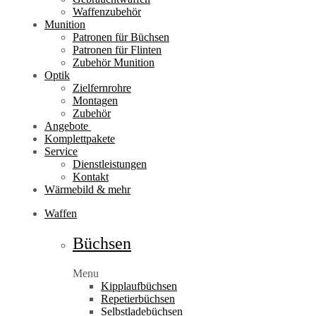
Waffenzubehör
Munition
Patronen für Büchsen
Patronen für Flinten
Zubehör Munition
Optik
Zielfernrohre
Montagen
Zubehör
Angebote
Komplettpakete
Service
Dienstleistungen
Kontakt
Wärmebild & mehr
Waffen
Büchsen
Menu
Kipplaufbüchsen
Repetierbüchsen
Selbstladebüchsen