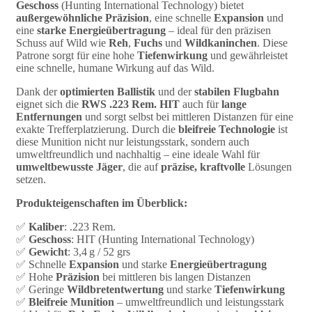
Geschoss
(Hunting International Technology) bietet
außergewöhnliche Präzision
, eine schnelle
Expansion
und
eine
starke Energieübertragung
– ideal für den präzisen
Schuss auf Wild wie
Reh
,
Fuchs
und
Wildkaninchen
. Diese
Patrone sorgt für eine hohe
Tiefenwirkung
und gewährleistet
eine schnelle, humane Wirkung auf das Wild.
Dank der
optimierten Ballistik
und der
stabilen Flugbahn
eignet sich die
RWS .223 Rem. HIT
auch für
lange
Entfernungen
und sorgt selbst bei mittleren Distanzen für eine
exakte Trefferplatzierung. Durch die
bleifreie Technologie
ist
diese Munition nicht nur leistungsstark, sondern auch
umweltfreundlich und nachhaltig – eine ideale Wahl für
umweltbewusste Jäger
, die auf
präzise, kraftvolle
Lösungen
setzen.
Produkteigenschaften im Überblick:
✅
Kaliber
: .223 Rem.
✅
Geschoss
: HIT (Hunting International Technology)
✅
Gewicht
: 3,4 g / 52 grs
✅ Schnelle
Expansion
und starke
Energieübertragung
✅ Hohe
Präzision
bei mittleren bis langen Distanzen
✅ Geringe
Wildbretentwertung
und starke
Tiefenwirkung
✅
Bleifreie Munition
– umweltfreundlich und leistungsstark