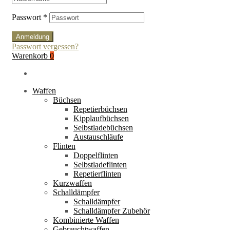
Passwort
*
Anmeldung
Passwort vergessen?
Warenkorb
0
Waffen
Büchsen
Repetierbüchsen
Kipplaufbüchsen
Selbstladebüchsen
Austauschläufe
Flinten
Doppelflinten
Selbstladeflinten
Repetierflinten
Kurzwaffen
Schalldämpfer
Schalldämpfer
Schalldämpfer Zubehör
Kombinierte Waffen
Gebrauchtwaffen