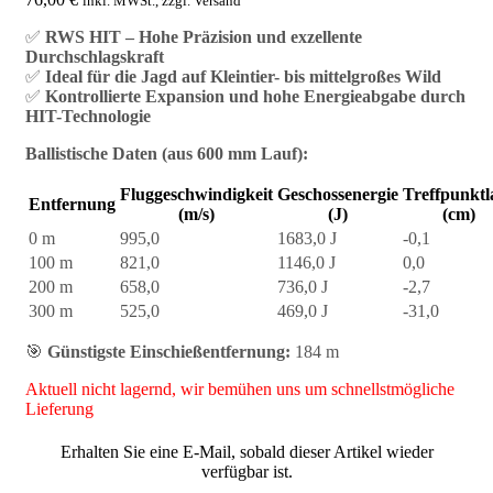
inkl. MWSt., zzgl. Versand
✅
RWS HIT – Hohe Präzision und exzellente
Durchschlagskraft
✅
Ideal für die Jagd auf Kleintier- bis mittelgroßes Wild
✅
Kontrollierte Expansion und hohe Energieabgabe durch
HIT-Technologie
Ballistische Daten (aus 600 mm Lauf):
Fluggeschwindigkeit
Geschossenergie
Treffpunktl
Entfernung
(m/s)
(J)
(cm)
0 m
995,0
1683,0 J
-0,1
100 m
821,0
1146,0 J
0,0
200 m
658,0
736,0 J
-2,7
300 m
525,0
469,0 J
-31,0
🎯
Günstigste Einschießentfernung:
184 m
Aktuell nicht lagernd, wir bemühen uns um schnellstmögliche
Lieferung
Erhalten Sie eine E-Mail, sobald dieser Artikel wieder
verfügbar ist.