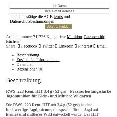
Ich bestätige die AGB
terms
und
Datenschutzbestimmungen
Artikelnummer:
211326
Kategorien:
Munition
,
Patronen für
Büchsen
Share:
Facebook
Twitter
Linkedin
Pinterest
Email
Beschreibung
Zusätzliche Informationen
Datenblatt
Rezensionen (0)
Beschreibung
RWS .223 Rem. HIT 3,4 g / 52 grs – Präzise, leistungsstarke
Jagdmunition für Klein- und Mittlere Wildarten
Die
RWS .223 Rem. HIT
mit
3,4 g (52 grs)
ist eine
hochwertige Jagdpatrone
, die speziell für die Jagd auf
kleines und mittleres Wild
entwickelt wurde. Das
HIT-