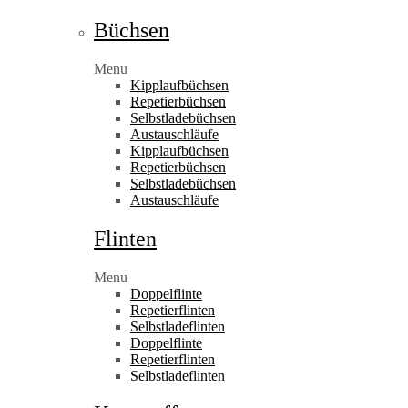
Büchsen
Menu
Kipplaufbüchsen
Repetierbüchsen
Selbstladebüchsen
Austauschläufe
Kipplaufbüchsen
Repetierbüchsen
Selbstladebüchsen
Austauschläufe
Flinten
Menu
Doppelflinte
Repetierflinten
Selbstladeflinten
Doppelflinte
Repetierflinten
Selbstladeflinten