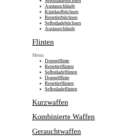
Selbstladebüchsen
Austauschläufe
Kipplaufbüchsen
Repetierbüchsen
Selbstladebüchsen
Austauschläufe
Flinten
Menu
Doppelflinte
Repetierflinten
Selbstladeflinten
Doppelflinte
Repetierflinten
Selbstladeflinten
Kurzwaffen
Kombinierte Waffen
Gerauchtwaffen