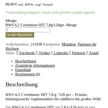
89,00
€
inkl. MWSt., zzgl. Versand
Vorbestellung möglich, Gerät wird geliefert sobald lagernd.
Menge:
RWS 6,5 Creedmoor HIT 7,8g/120grs. Menge
In den Warenkorb
Artikelnummer:
211038
Kategorien:
Munition
,
Patronen für
Büchsen
Share:
Facebook
Twitter
Linkedin
Pinterest
Email
Beschreibung
Zusätzliche Informationen
Datenblatt
Rezensionen (0)
Beschreibung
RWS 6,5 Creedmoor HIT 7,8 g / 120 grs – Präzise,
leistungsstarke Jagdmunition für mittleres bis großes Wild
Die
RWS 6,5 Creedmoor HIT
mit
7,8 g (120 grs)
ist eine