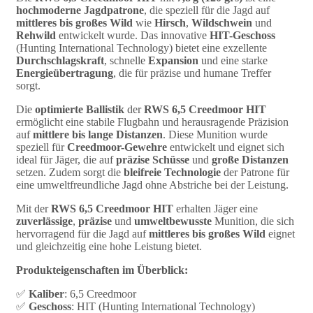
hochmoderne Jagdpatrone
, die speziell für die Jagd auf
mittleres bis großes Wild
wie
Hirsch
,
Wildschwein
und
Rehwild
entwickelt wurde. Das innovative
HIT-Geschoss
(Hunting International Technology) bietet eine exzellente
Durchschlagskraft
, schnelle
Expansion
und eine starke
Energieübertragung
, die für präzise und humane Treffer
sorgt.
Die
optimierte Ballistik
der
RWS 6,5 Creedmoor HIT
ermöglicht eine stabile Flugbahn und herausragende Präzision
auf
mittlere bis lange Distanzen
. Diese Munition wurde
speziell für
Creedmoor-Gewehre
entwickelt und eignet sich
ideal für Jäger, die auf
präzise Schüsse
und
große Distanzen
setzen. Zudem sorgt die
bleifreie Technologie
der Patrone für
eine umweltfreundliche Jagd ohne Abstriche bei der Leistung.
Mit der
RWS 6,5 Creedmoor HIT
erhalten Jäger eine
zuverlässige
,
präzise
und
umweltbewusste
Munition, die sich
hervorragend für die Jagd auf
mittleres bis großes Wild
eignet
und gleichzeitig eine hohe Leistung bietet.
Produkteigenschaften im Überblick:
✅
Kaliber
: 6,5 Creedmoor
✅
Geschoss
: HIT (Hunting International Technology)