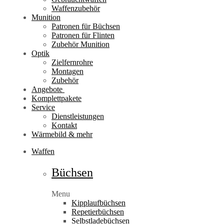
Waffenzubehör
Munition
Patronen für Büchsen
Patronen für Flinten
Zubehör Munition
Optik
Zielfernrohre
Montagen
Zubehör
Angebote
Komplettpakete
Service
Dienstleistungen
Kontakt
Wärmebild & mehr
Waffen
Büchsen
Menu
Kipplaufbüchsen
Repetierbüchsen
Selbstladebüchsen