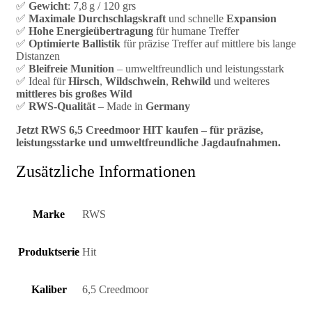
✅
Gewicht
: 7,8 g / 120 grs
✅
Maximale Durchschlagskraft
und schnelle
Expansion
✅
Hohe Energieübertragung
für humane Treffer
✅
Optimierte Ballistik
für präzise Treffer auf mittlere bis lange
Distanzen
✅
Bleifreie Munition
– umweltfreundlich und leistungsstark
✅ Ideal für
Hirsch
,
Wildschwein
,
Rehwild
und weiteres
mittleres bis großes Wild
✅
RWS-Qualität
– Made in
Germany
Jetzt RWS 6,5 Creedmoor HIT kaufen – für präzise,
leistungsstarke und umweltfreundliche Jagdaufnahmen.
Zusätzliche Informationen
Marke
RWS
Produktserie
Hit
Kaliber
6,5 Creedmoor