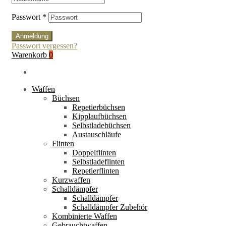
Passwort
*
Anmeldung
Passwort vergessen?
Warenkorb
0
Waffen
Büchsen
Repetierbüchsen
Kipplaufbüchsen
Selbstladebüchsen
Austauschläufe
Flinten
Doppelflinten
Selbstladeflinten
Repetierflinten
Kurzwaffen
Schalldämpfer
Schalldämpfer
Schalldämpfer Zubehör
Kombinierte Waffen
Gebrauchtwaffen