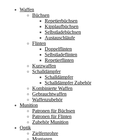
Waffen
Büchsen
Repetierbüchsen
Kipplaufbüchsen
Selbstladebüchsen
Austauschläufe
Flinten
Doppelflinten
Selbstladeflinten
Repetierflinten
Kurzwaffen
Schalldämpfer
Schalldämpfer
Schalldämpfer Zubehör
Kombinierte Waffen
Gebrauchtwaffen
Waffenzubehör
Munition
Patronen für Büchsen
Patronen für Flinten
Zubehör Munition
Optik
Zielfernrohre
Montagen