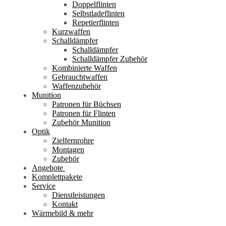
Doppelflinten
Selbstladeflinten
Repetierflinten
Kurzwaffen
Schalldämpfer
Schalldämpfer
Schalldämpfer Zubehör
Kombinierte Waffen
Gebrauchtwaffen
Waffenzubehör
Munition
Patronen für Büchsen
Patronen für Flinten
Zubehör Munition
Optik
Zielfernrohre
Montagen
Zubehör
Angebote
Komplettpakete
Service
Dienstleistungen
Kontakt
Wärmebild & mehr