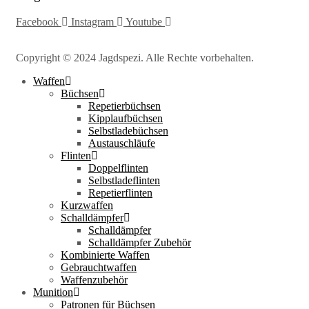
Facebook
Instagram
Youtube
Copyright © 2024 Jagdspezi. Alle Rechte vorbehalten.
Waffen
Büchsen
Repetierbüchsen
Kipplaufbüchsen
Selbstladebüchsen
Austauschläufe
Flinten
Doppelflinten
Selbstladeflinten
Repetierflinten
Kurzwaffen
Schalldämpfer
Schalldämpfer
Schalldämpfer Zubehör
Kombinierte Waffen
Gebrauchtwaffen
Waffenzubehör
Munition
Patronen für Büchsen