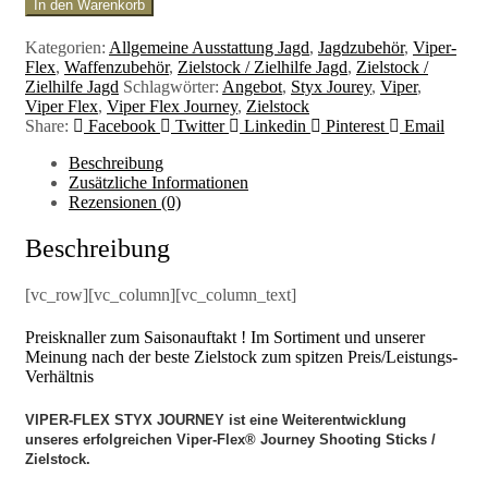
In den Warenkorb
Kategorien:
Allgemeine Ausstattung Jagd
,
Jagdzubehör
,
Viper-
Flex
,
Waffenzubehör
,
Zielstock / Zielhilfe Jagd
,
Zielstock /
Zielhilfe Jagd
Schlagwörter:
Angebot
,
Styx Jourey
,
Viper
,
Viper Flex
,
Viper Flex Journey
,
Zielstock
Share:
Facebook
Twitter
Linkedin
Pinterest
Email
Beschreibung
Zusätzliche Informationen
Rezensionen (0)
Beschreibung
[vc_row][vc_column][vc_column_text]
Preisknaller zum Saisonauftakt ! Im Sortiment und unserer
Meinung nach der beste Zielstock zum spitzen Preis/Leistungs-
Verhältnis
VIPER-FLEX STYX JOURNEY ist eine Weiterentwicklung
unseres erfolgreichen Viper-Flex® Journey Shooting Sticks /
Zielstock.