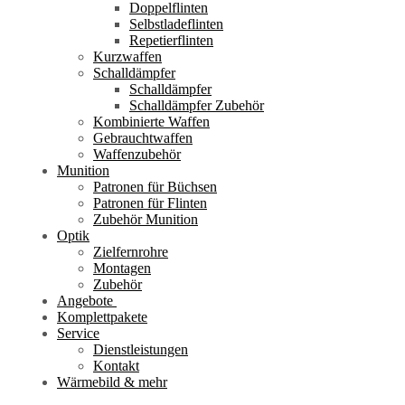
Doppelflinten
Selbstladeflinten
Repetierflinten
Kurzwaffen
Schalldämpfer
Schalldämpfer
Schalldämpfer Zubehör
Kombinierte Waffen
Gebrauchtwaffen
Waffenzubehör
Munition
Patronen für Büchsen
Patronen für Flinten
Zubehör Munition
Optik
Zielfernrohre
Montagen
Zubehör
Angebote
Komplettpakete
Service
Dienstleistungen
Kontakt
Wärmebild & mehr