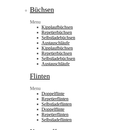
Büchsen
Menu
Kipplaufbüchsen
Repetierbüchsen
Selbstladebüchsen
Austauschläufe
Kipplaufbüchsen
Repetierbüchsen
Selbstladebüchsen
Austauschläufe
Flinten
Menu
Doppelflinte
Repetierflinten
Selbstladeflinten
Doppelflinte
Repetierflinten
Selbstladeflinten