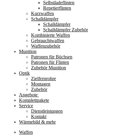
Selbstladeflinten
Repetierflinten
Kurzwaffen
Schalldämpfer
Schalldämpfer
Schalldämpfer Zubehör
Kombinierte Waffen
Gebrauchtwaffen
Waffenzubehör
Munition
Patronen für Büchsen
Patronen für Flinten
Zubehör Munition
Optik
Zielfernrohre
Montagen
Zubehör
Angebote
Komplettpakete
Service
Dienstleistungen
Kontakt
Wärmebild & mehr
Waffen