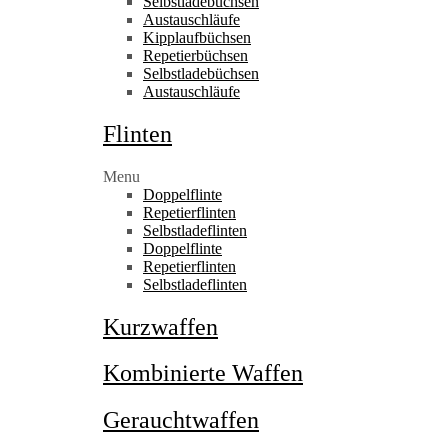
Selbstladebüchsen
Austauschläufe
Kipplaufbüchsen
Repetierbüchsen
Selbstladebüchsen
Austauschläufe
Flinten
Menu
Doppelflinte
Repetierflinten
Selbstladeflinten
Doppelflinte
Repetierflinten
Selbstladeflinten
Kurzwaffen
Kombinierte Waffen
Gerauchtwaffen