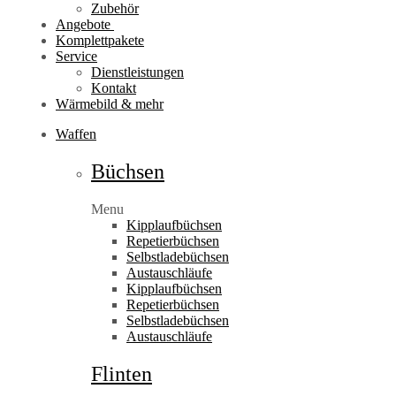
Zubehör
Angebote
Komplettpakete
Service
Dienstleistungen
Kontakt
Wärmebild & mehr
Waffen
Büchsen
Menu
Kipplaufbüchsen
Repetierbüchsen
Selbstladebüchsen
Austauschläufe
Kipplaufbüchsen
Repetierbüchsen
Selbstladebüchsen
Austauschläufe
Flinten