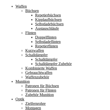
Waffen
Büchsen
Repetierbüchsen
Kipplaufbüchsen
Selbstladebüchsen
Austauschläufe
Flinten
Doppelflinten
Selbstladeflinten
Repetierflinten
Kurzwaffen
Schalldämpfer
Schalldämpfer
Schalldämpfer Zubehör
Kombinierte Waffen
Gebrauchtwaffen
Waffenzubehör
Munition
Patronen für Büchsen
Patronen für Flinten
Zubehör Munition
Optik
Zielfernrohre
Montagen