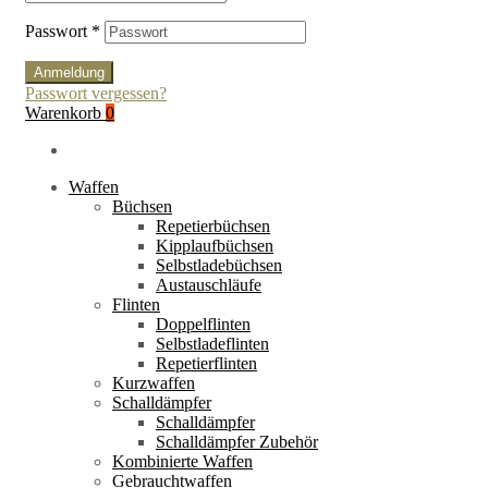
Passwort
*
Anmeldung
Passwort vergessen?
Warenkorb
0
Waffen
Büchsen
Repetierbüchsen
Kipplaufbüchsen
Selbstladebüchsen
Austauschläufe
Flinten
Doppelflinten
Selbstladeflinten
Repetierflinten
Kurzwaffen
Schalldämpfer
Schalldämpfer
Schalldämpfer Zubehör
Kombinierte Waffen
Gebrauchtwaffen