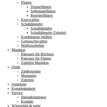
Flinten
Doppelflinten
Selbstladeflinten
Repetierflinten
Kurzwaffen
Schalldämpfer
Schalldämpfer
Schalldämpfer Zubehör
Kombinierte Waffen
Gebrauchtwaffen
Waffenzubehör
Munition
Patronen für Büchsen
Patronen für Flinten
Zubehör Munition
Optik
Zielfernrohre
Montagen
Zubehör
Angebote
Komplettpakete
Service
Dienstleistungen
Kontakt
Wärmebild & mehr