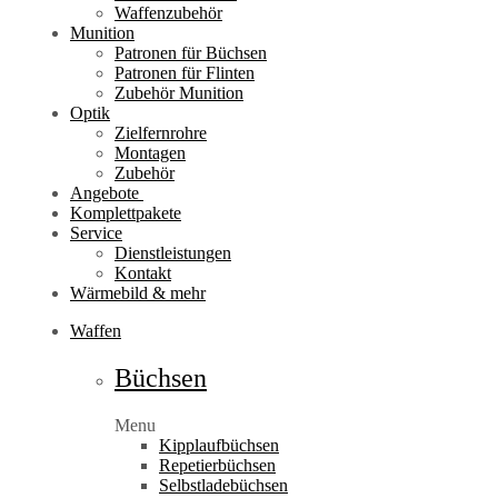
Waffenzubehör
Munition
Patronen für Büchsen
Patronen für Flinten
Zubehör Munition
Optik
Zielfernrohre
Montagen
Zubehör
Angebote
Komplettpakete
Service
Dienstleistungen
Kontakt
Wärmebild & mehr
Waffen
Büchsen
Menu
Kipplaufbüchsen
Repetierbüchsen
Selbstladebüchsen