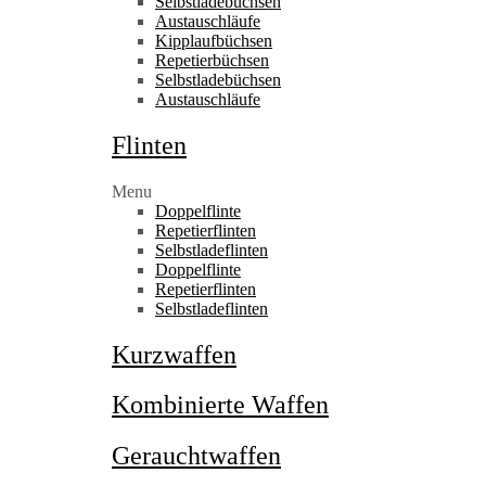
Selbstladebüchsen
Austauschläufe
Kipplaufbüchsen
Repetierbüchsen
Selbstladebüchsen
Austauschläufe
Flinten
Menu
Doppelflinte
Repetierflinten
Selbstladeflinten
Doppelflinte
Repetierflinten
Selbstladeflinten
Kurzwaffen
Kombinierte Waffen
Gerauchtwaffen