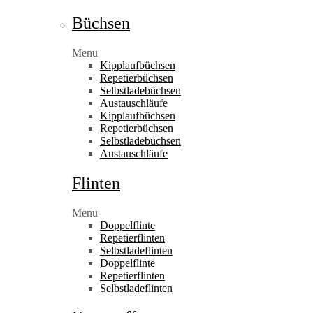
Büchsen
Menu
Kipplaufbüchsen
Repetierbüchsen
Selbstladebüchsen
Austauschläufe
Kipplaufbüchsen
Repetierbüchsen
Selbstladebüchsen
Austauschläufe
Flinten
Menu
Doppelflinte
Repetierflinten
Selbstladeflinten
Doppelflinte
Repetierflinten
Selbstladeflinten