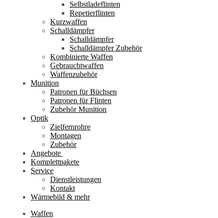
Selbstladeflinten
Repetierflinten
Kurzwaffen
Schalldämpfer
Schalldämpfer
Schalldämpfer Zubehör
Kombinierte Waffen
Gebrauchtwaffen
Waffenzubehör
Munition
Patronen für Büchsen
Patronen für Flinten
Zubehör Munition
Optik
Zielfernrohre
Montagen
Zubehör
Angebote
Komplettpakete
Service
Dienstleistungen
Kontakt
Wärmebild & mehr
Waffen