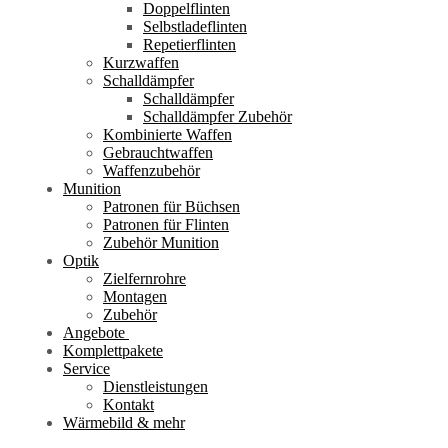
Doppelflinten
Selbstladeflinten
Repetierflinten
Kurzwaffen
Schalldämpfer
Schalldämpfer
Schalldämpfer Zubehör
Kombinierte Waffen
Gebrauchtwaffen
Waffenzubehör
Munition
Patronen für Büchsen
Patronen für Flinten
Zubehör Munition
Optik
Zielfernrohre
Montagen
Zubehör
Angebote
Komplettpakete
Service
Dienstleistungen
Kontakt
Wärmebild & mehr