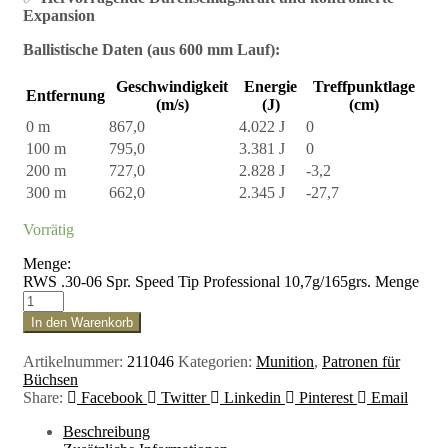
Expansion
Ballistische Daten (aus 600 mm Lauf):
Geschwindigkeit
Energie
Treffpunktlage
Entfernung
(m/s)
(J)
(cm)
0 m
867,0
4.022 J
0
100 m
795,0
3.381 J
0
200 m
727,0
2.828 J
-3,2
300 m
662,0
2.345 J
-27,7
Vorrätig
Menge:
RWS .30-06 Spr. Speed Tip Professional 10,7g/165grs. Menge
In den Warenkorb
Artikelnummer:
211046
Kategorien:
Munition
,
Patronen für
Büchsen
Share:
Facebook
Twitter
Linkedin
Pinterest
Email
Beschreibung