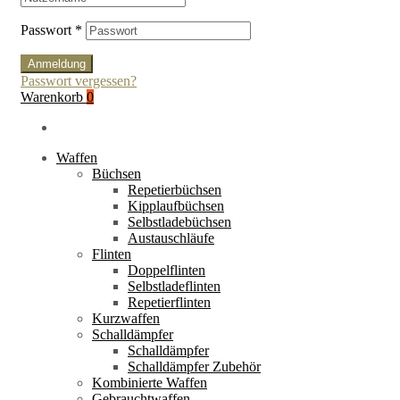
Passwort
*
Anmeldung
Passwort vergessen?
Warenkorb
0
Waffen
Büchsen
Repetierbüchsen
Kipplaufbüchsen
Selbstladebüchsen
Austauschläufe
Flinten
Doppelflinten
Selbstladeflinten
Repetierflinten
Kurzwaffen
Schalldämpfer
Schalldämpfer
Schalldämpfer Zubehör
Kombinierte Waffen
Gebrauchtwaffen