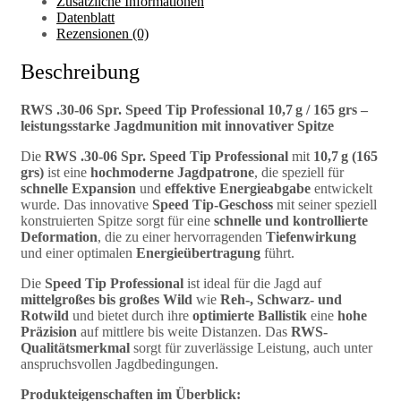
Zusätzliche Informationen
Datenblatt
Rezensionen (0)
Beschreibung
RWS .30-06 Spr. Speed Tip Professional 10,7 g / 165 grs –
leistungsstarke Jagdmunition mit innovativer Spitze
Die
RWS .30-06 Spr. Speed Tip Professional
mit
10,7 g (165
grs)
ist eine
hochmoderne Jagdpatrone
, die speziell für
schnelle Expansion
und
effektive Energieabgabe
entwickelt
wurde. Das innovative
Speed Tip-Geschoss
mit seiner speziell
konstruierten Spitze sorgt für eine
schnelle und kontrollierte
Deformation
, die zu einer hervorragenden
Tiefenwirkung
und einer optimalen
Energieübertragung
führt.
Die
Speed Tip Professional
ist ideal für die Jagd auf
mittelgroßes bis großes Wild
wie
Reh-, Schwarz- und
Rotwild
und bietet durch ihre
optimierte Ballistik
eine
hohe
Präzision
auf mittlere bis weite Distanzen. Das
RWS-
Qualitätsmerkmal
sorgt für zuverlässige Leistung, auch unter
anspruchsvollen Jagdbedingungen.
Produkteigenschaften im Überblick: