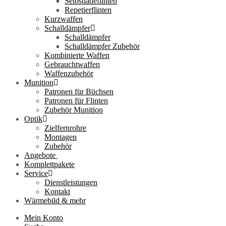
Selbstladeflinten
Repetierflinten
Kurzwaffen
Schalldämpfer
Schalldämpfer
Schalldämpfer Zubehör
Kombinierte Waffen
Gebrauchtwaffen
Waffenzubehör
Munition
Patronen für Büchsen
Patronen für Flinten
Zubehör Munition
Optik
Zielfernrohre
Montagen
Zubehör
Angebote
Komplettpakete
Service
Dienstleistungen
Kontakt
Wärmebild & mehr
Mein Konto