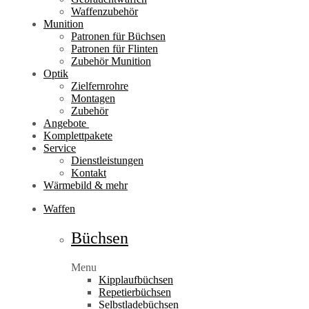
Waffenzubehör
Munition
Patronen für Büchsen
Patronen für Flinten
Zubehör Munition
Optik
Zielfernrohre
Montagen
Zubehör
Angebote
Komplettpakete
Service
Dienstleistungen
Kontakt
Wärmebild & mehr
Waffen
Büchsen
Menu
Kipplaufbüchsen
Repetierbüchsen
Selbstladebüchsen