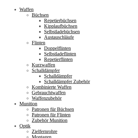
Waffen
Büchsen
Repetierbüchsen
Kipplaufbüchsen
Selbstladebüchsen
Austauschläufe
Flinten
Doppelflinten
Selbstladeflinten
Repetierflinten
Kurzwaffen
Schalldämpfer
Schalldämpfer
Schalldämpfer Zubehör
Kombinierte Waffen
Gebrauchtwaffen
Waffenzubehör
Munition
Patronen für Büchsen
Patronen für Flinten
Zubehör Munition
Optik
Zielfernrohre
Montagen