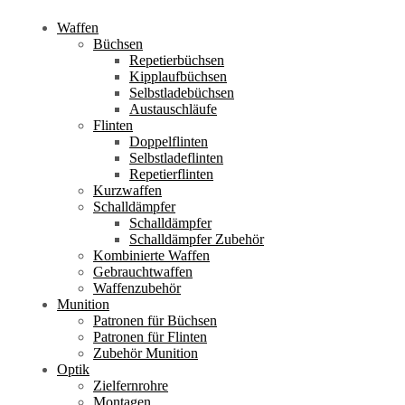
Waffen
Büchsen
Repetierbüchsen
Kipplaufbüchsen
Selbstladebüchsen
Austauschläufe
Flinten
Doppelflinten
Selbstladeflinten
Repetierflinten
Kurzwaffen
Schalldämpfer
Schalldämpfer
Schalldämpfer Zubehör
Kombinierte Waffen
Gebrauchtwaffen
Waffenzubehör
Munition
Patronen für Büchsen
Patronen für Flinten
Zubehör Munition
Optik
Zielfernrohre
Montagen