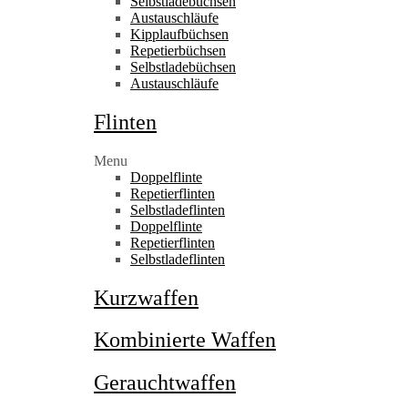
Selbstladebüchsen
Austauschläufe
Kipplaufbüchsen
Repetierbüchsen
Selbstladebüchsen
Austauschläufe
Flinten
Menu
Doppelflinte
Repetierflinten
Selbstladeflinten
Doppelflinte
Repetierflinten
Selbstladeflinten
Kurzwaffen
Kombinierte Waffen
Gerauchtwaffen