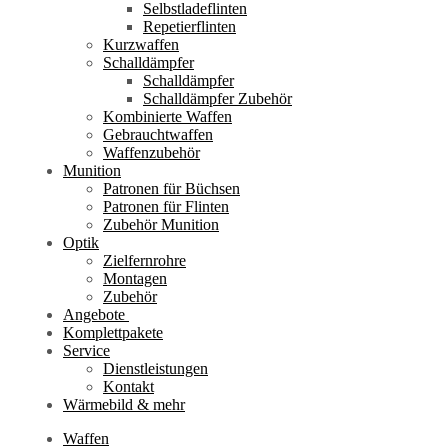
Selbstladeflinten
Repetierflinten
Kurzwaffen
Schalldämpfer
Schalldämpfer
Schalldämpfer Zubehör
Kombinierte Waffen
Gebrauchtwaffen
Waffenzubehör
Munition
Patronen für Büchsen
Patronen für Flinten
Zubehör Munition
Optik
Zielfernrohre
Montagen
Zubehör
Angebote
Komplettpakete
Service
Dienstleistungen
Kontakt
Wärmebild & mehr
Waffen