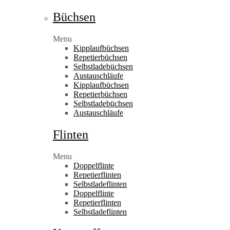
Büchsen
Menu
Kipplaufbüchsen
Repetierbüchsen
Selbstladebüchsen
Austauschläufe
Kipplaufbüchsen
Repetierbüchsen
Selbstladebüchsen
Austauschläufe
Flinten
Menu
Doppelflinte
Repetierflinten
Selbstladeflinten
Doppelflinte
Repetierflinten
Selbstladeflinten