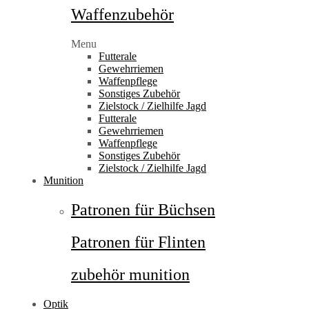
Waffenzubehör
Menu
Futterale
Gewehrriemen
Waffenpflege
Sonstiges Zubehör
Zielstock / Zielhilfe Jagd
Futterale
Gewehrriemen
Waffenpflege
Sonstiges Zubehör
Zielstock / Zielhilfe Jagd
Munition
Patronen für Büchsen
Patronen für Flinten
zubehör munition
Optik