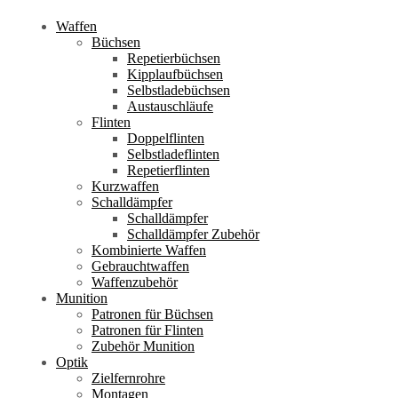
Waffen
Büchsen
Repetierbüchsen
Kipplaufbüchsen
Selbstladebüchsen
Austauschläufe
Flinten
Doppelflinten
Selbstladeflinten
Repetierflinten
Kurzwaffen
Schalldämpfer
Schalldämpfer
Schalldämpfer Zubehör
Kombinierte Waffen
Gebrauchtwaffen
Waffenzubehör
Munition
Patronen für Büchsen
Patronen für Flinten
Zubehör Munition
Optik
Zielfernrohre
Montagen