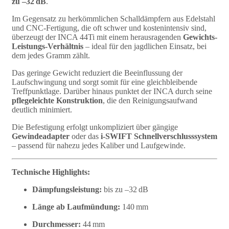
zu –32 dB
.
Im Gegensatz zu herkömmlichen Schalldämpfern aus Edelstahl
und CNC-Fertigung, die oft schwer und kostenintensiv sind,
überzeugt der INCA 44Ti mit einem herausragenden
Gewichts-
Leistungs-Verhältnis
– ideal für den jagdlichen Einsatz, bei
dem jedes Gramm zählt.
Das geringe Gewicht reduziert die Beeinflussung der
Laufschwingung und sorgt somit für eine gleichbleibende
Treffpunktlage. Darüber hinaus punktet der INCA durch seine
pflegeleichte Konstruktion
, die den Reinigungsaufwand
deutlich minimiert.
Die Befestigung erfolgt unkompliziert über gängige
Gewindeadapter
oder das
i-SWIFT Schnellverschlusssystem
– passend für nahezu jedes Kaliber und Laufgewinde.
Technische Highlights:
Dämpfungsleistung:
bis zu –32 dB
Länge ab Laufmündung:
140 mm
Durchmesser:
44 mm