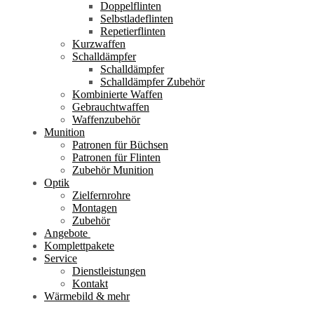
Doppelflinten
Selbstladeflinten
Repetierflinten
Kurzwaffen
Schalldämpfer
Schalldämpfer
Schalldämpfer Zubehör
Kombinierte Waffen
Gebrauchtwaffen
Waffenzubehör
Munition
Patronen für Büchsen
Patronen für Flinten
Zubehör Munition
Optik
Zielfernrohre
Montagen
Zubehör
Angebote
Komplettpakete
Service
Dienstleistungen
Kontakt
Wärmebild & mehr