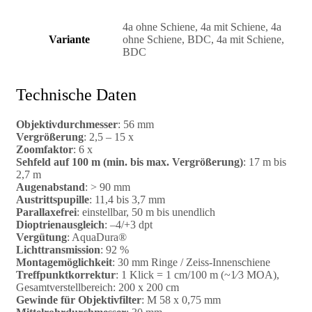
4a ohne Schiene, 4a mit Schiene, 4a
Variante
ohne Schiene, BDC, 4a mit Schiene,
BDC
Technische Daten
Objektivdurchmesser
: 56 mm
Vergrößerung
: 2,5 – 15 x
Zoomfaktor
: 6 x
Sehfeld auf 100 m (min. bis max. Vergrößerung)
: 17 m bis
2,7 m
Augenabstand
: > 90 mm
Austrittspupille
: 11,4 bis 3,7 mm
Parallaxefrei
: einstellbar, 50 m bis unendlich
Dioptrienausgleich
: –4/+3 dpt
Vergütung
: AquaDura®
Lichttransmission
: 92 %
Montagemöglichkeit
: 30 mm Ringe / Zeiss-Innenschiene
Treffpunktkorrektur
: 1 Klick = 1 cm/100 m (~1⁄3 MOA),
Gesamtverstellbereich: 200 x 200 cm
Gewinde für Objektivfilter
: M 58 x 0,75 mm