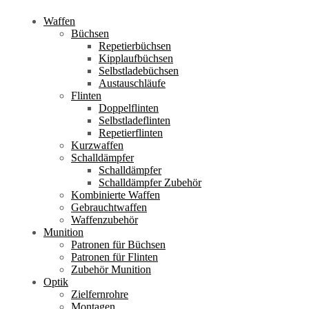
Waffen
Büchsen
Repetierbüchsen
Kipplaufbüchsen
Selbstladebüchsen
Austauschläufe
Flinten
Doppelflinten
Selbstladeflinten
Repetierflinten
Kurzwaffen
Schalldämpfer
Schalldämpfer
Schalldämpfer Zubehör
Kombinierte Waffen
Gebrauchtwaffen
Waffenzubehör
Munition
Patronen für Büchsen
Patronen für Flinten
Zubehör Munition
Optik
Zielfernrohre
Montagen