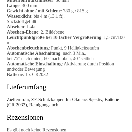
Mittelrohrdurchmesser
: 30 mm
Länge
: 360 mm
Gewicht ohne / mit Schiene
: 780 g / 815 g
Wasserdicht
: bis 4 m (13,1 ft);
Stickstoffgefüllt
Absehen
: L-4a
Absehen-Ebene
: 2. Bildebene
Leuchtpunktgröße bei 10-facher Vergrößerung
: 1,5 cm/100
m
Absehenbeleuchtung
: Punkt, 9 Helligkeitsstufen
Automatische Abschaltung
: nach 3 Min.,
bei 75° nach unten, 60° nach oben, 40° seitlich
Automatische Einschaltung
: Aktivierung durch Position
und/oder Bewegung
Batterie
: 1 x CR2032
Lieferumfang
Zielfernrohr, ZF-Schutzkappen für Okular/Objektiv, Batterie
(CR 2032), Reinigungstuch
Rezensionen
Es gibt noch keine Rezensionen.