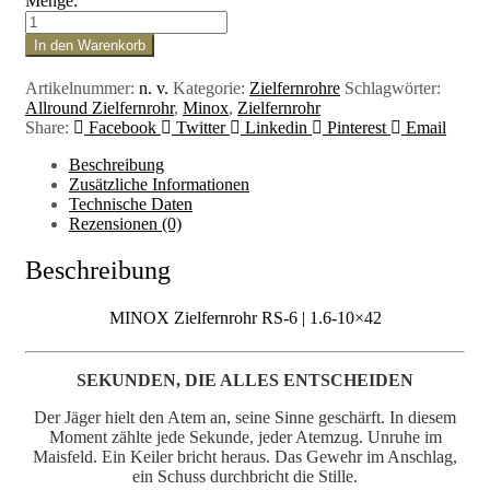
Menge:
MINOX
Zielfernrohr
In den Warenkorb
RS-
6
Artikelnummer:
n. v.
Kategorie:
Zielfernrohre
Schlagwörter:
|
Allround Zielfernrohr
,
Minox
,
Zielfernrohr
1.6-
Share:
Facebook
Twitter
Linkedin
Pinterest
Email
10x42
Menge
Beschreibung
Zusätzliche Informationen
Technische Daten
Rezensionen (0)
Beschreibung
MINOX Zielfernrohr RS-6 | 1.6-10×42
SEKUNDEN, DIE ALLES ENTSCHEIDEN
Der Jäger hielt den Atem an, seine Sinne geschärft. In diesem
Moment zählte jede Sekunde, jeder Atemzug. Unruhe im
Maisfeld. Ein Keiler bricht heraus. Das Gewehr im Anschlag,
ein Schuss durchbricht die Stille.