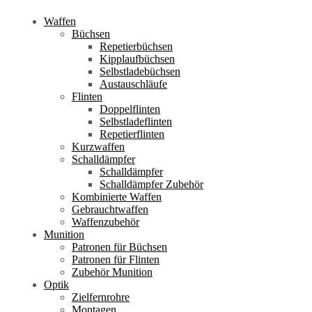
Waffen
Büchsen
Repetierbüchsen
Kipplaufbüchsen
Selbstladebüchsen
Austauschläufe
Flinten
Doppelflinten
Selbstladeflinten
Repetierflinten
Kurzwaffen
Schalldämpfer
Schalldämpfer
Schalldämpfer Zubehör
Kombinierte Waffen
Gebrauchtwaffen
Waffenzubehör
Munition
Patronen für Büchsen
Patronen für Flinten
Zubehör Munition
Optik
Zielfernrohre
Montagen