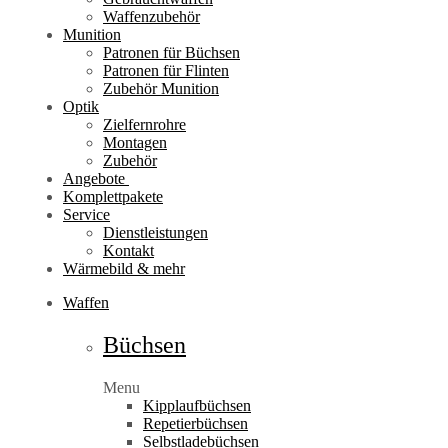
Waffenzubehör
Munition
Patronen für Büchsen
Patronen für Flinten
Zubehör Munition
Optik
Zielfernrohre
Montagen
Zubehör
Angebote
Komplettpakete
Service
Dienstleistungen
Kontakt
Wärmebild & mehr
Waffen
Büchsen
Menu
Kipplaufbüchsen
Repetierbüchsen
Selbstladebüchsen