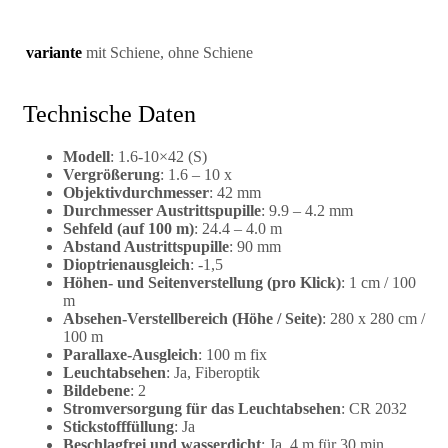
variante
mit Schiene, ohne Schiene
Technische Daten
Modell
: 1.6-10×42 (S)
Vergrößerung
: 1.6 – 10 x
Objektivdurchmesser
: 42 mm
Durchmesser Austrittspupille
: 9.9 – 4.2 mm
Sehfeld (auf 100 m)
: 24.4 – 4.0 m
Abstand Austrittspupille
: 90 mm
Dioptrienausgleich
: -1,5
Höhen- und Seitenverstellung (pro Klick)
: 1 cm / 100
m
Absehen-Verstellbereich (Höhe / Seite)
: 280 x 280 cm /
100 m
Parallaxe-Ausgleich
: 100 m fix
Leuchtabsehen
: Ja, Fiberoptik
Bildebene
: 2
Stromversorgung für das Leuchtabsehen
: CR 2032
Stickstofffüllung
: Ja
Beschlagfrei und wasserdicht
: Ja, 4 m für 30 min