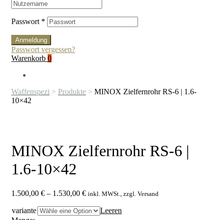
Passwort
*
Anmeldung
Passwort vergessen?
Warenkorb
0
Waffenspezi
>
Produkte
>
MINOX Zielfernrohr RS-6 | 1.6-
10×42
MINOX Zielfernrohr RS-6 |
1.6-10×42
Preisspanne:
1.500,00
€
–
1.530,00
€
inkl. MWSt., zzgl. Versand
1.500,00 €
variante
bis
Leeren
1.530,00 €