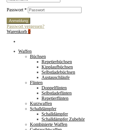
Passwort
*
Anmeldung
Passwort vergessen?
Warenkorb
0
Waffen
Büchsen
Repetierbüchsen
Kipplaufbüchsen
Selbstladebüchsen
Austauschläufe
Flinten
Doppelflinten
Selbstladeflinten
Repetierflinten
Kurzwaffen
Schalldämpfer
Schalldämpfer
Schalldämpfer Zubehör
Kombinierte Waffen
Gebrauchtwaffen