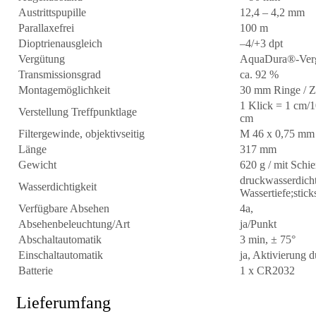
Austrittspupille
12,4 – 4,2 mm
Parallaxefrei
100 m
Dioptrienausgleich
–4/+3 dpt
Vergütung
AquaDura®-Ver
Transmissionsgrad
ca. 92 %
Montagemöglichkeit
30 mm Ringe / Z
1 Klick = 1 cm/
Verstellung Treffpunktlage
cm
Filtergewinde, objektivseitig
M 46 x 0,75 mm
Länge
317 mm
Gewicht
620 g / mit Schi
druckwasserdicht
Wasserdichtigkeit
Wassertiefe;sticks
Verfügbare Absehen
4a,
Absehenbeleuchtung/Art
ja/Punkt
Abschaltautomatik
3 min, ± 75°
Einschaltautomatik
ja, Aktivierung
Batterie
1 x CR2032
Lieferumfang