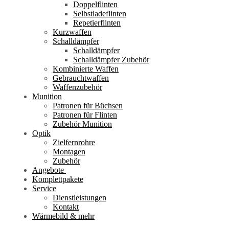
Doppelflinten
Selbstladeflinten
Repetierflinten
Kurzwaffen
Schalldämpfer
Schalldämpfer
Schalldämpfer Zubehör
Kombinierte Waffen
Gebrauchtwaffen
Waffenzubehör
Munition
Patronen für Büchsen
Patronen für Flinten
Zubehör Munition
Optik
Zielfernrohre
Montagen
Zubehör
Angebote
Komplettpakete
Service
Dienstleistungen
Kontakt
Wärmebild & mehr