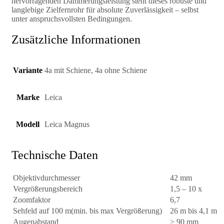
hervorragenden Dämmerungsleistung steht dieses robuste und
langlebige Zielfernrohr für absolute Zuverlässigkeit – selbst
unter anspruchsvollsten Bedingungen.
Zusätzliche Informationen
Variante
4a mit Schiene, 4a ohne Schiene
Marke
Leica
Modell
Leica Magnus
Technische Daten
Objektivdurchmesser
42 mm
Vergrößerungsbereich
1,5 – 10 x
Zoomfaktor
6,7
Sehfeld auf 100 m(min. bis max Vergrößerung)
26 m bis 4,1 m
Augenabstand
> 90 mm