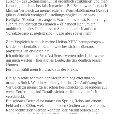
zurecht – das „Schnellmenü“ ist ordentlich strukturiert und man
kann eigentlich nichts falsch machen. Bei Zeiten war aber auch
klar, im Vergleich zu meiner eigenen Wärmebildkamera (XP38)
gibt es deutlich weniger Einstellungsmöglichkeiten was
Helligkeit/Kontrast etc. angeht. Warum dies so ist, ist allerdings
auch relativ einfach zu erklären – es handelt sich um ein
multifunktionales Gerät, dessen Stärken deutlich auf den
Vorsatzbetrieb ausgelegt sind – dazu aber später mehr.
Zum Vergleich habe ich meine Helion XP38 herangezogen –
ich denke ebenfalls ein Gerät, welches sich als überaus
praxistauglich erwiesen hat.
Ich möchte nicht mit Vox/Asi Sensorwerten oder Laborwerten
um mich werfen – hier gibt es Leute, die das deutlich besser
können.
Für mich zählt mein Eindruck aus der Praxis.
Einige Nächte hat mich der Merlin nun begleitet und so
manches Stück Wild in Anblick gebracht. Die Auflösung im
Vergleich zu meiner xp ist schon beeindruckend, besonders auf
weite Entfernung sind Details sichtbar, die die xp einfach
verschluckt.
Ein schönes Beispiel ist immer ein Sprung Rehe- auf einem
Feld auf ca. 800m, welche mit beiden Geräten zweifelsfrei als
Rehe identifiziert werden konnten, der Merlin jedoch auch