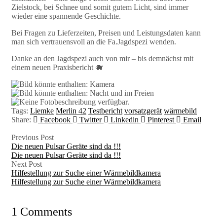
Zielstock, bei Schnee und somit gutem Licht, sind immer
wieder eine spannende Geschichte.
Bei Fragen zu Lieferzeiten, Preisen und Leistungsdaten kann
man sich vertrauensvoll an die Fa.Jagdspezi wenden.
Danke an den Jagdspezi auch von mir – bis demnächst mit
einem neuen Praxisbericht
🐗
Tags:
Liemke
Merlin 42
Testbericht
vorsatzgerät
wärmebild
Share:
Facebook
Twitter
Linkedin
Pinterest
Email
Previous Post
Die neuen Pulsar Geräte sind da !!!
Die neuen Pulsar Geräte sind da !!!
Next Post
Hilfestellung zur Suche einer Wärmebildkamera
Hilfestellung zur Suche einer Wärmebildkamera
1 Comments