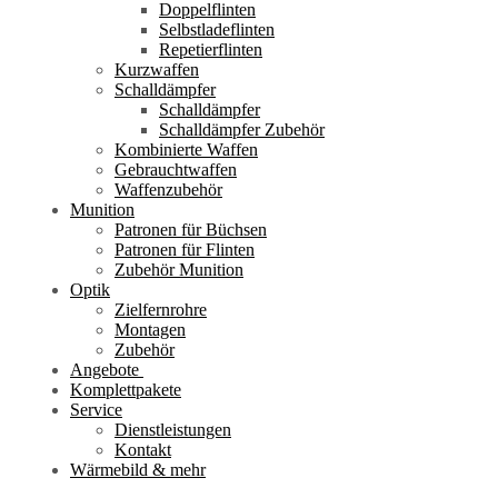
Doppelflinten
Selbstladeflinten
Repetierflinten
Kurzwaffen
Schalldämpfer
Schalldämpfer
Schalldämpfer Zubehör
Kombinierte Waffen
Gebrauchtwaffen
Waffenzubehör
Munition
Patronen für Büchsen
Patronen für Flinten
Zubehör Munition
Optik
Zielfernrohre
Montagen
Zubehör
Angebote
Komplettpakete
Service
Dienstleistungen
Kontakt
Wärmebild & mehr