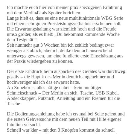
Ich möchte euch hier von meiner praxisbezogenen Erfahrung
mit dem Merlin42 als Spotter berichten.
Lange hieß es, dass es eine neue multifunktionale WBG Serie
mit einem sehr guten Preisleistungsverhältnis erscheinen soll.
Die Erwartungshaltung war ziemlich hoch und die Freude
umso größer, als es hieß: „Du bekommst kommende Woche
dein Testgerät!“.
Seit nunmehr gut 3 Wochen bin ich zeitlich bedingt zwar
weniger als üblich, aber ich denke dennoch ausreichend
unterwegs gewesen, um eine fundierte erste Einschätzung aus
der Praxis wiedergeben zu können.
Der erste Eindruck beim auspacken des Gerätes war durchweg
positiv – die Haptik des Merlin deutlich angenehmer und
hochwertiger als ich das erwartet hatte.
An Zubehör ist alles nötige dabei – kein unnötiger
Schnickschnack – Der Merlin an sich, Tasche, USB Kabel,
Abdeckkappen, Putztuch, Anleitung und ein Riemen für die
Tasche.
Die Bedienungsanleitung habe ich erstmal bei Seite gelegt und
die ersten Gehversuche mit dem neuen Teil mit Hilfe eigener
Intuition versucht.
Schnell war klar – mit den 3 Knöpfen kommst du schnell