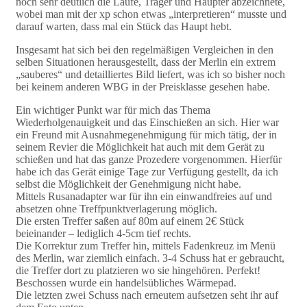
noch sehr deutlich die Läufe, Träger und Häupter abzeichnete,
wobei man mit der xp schon etwas „interpretieren“ musste und
darauf warten, dass mal ein Stück das Haupt hebt.
Insgesamt hat sich bei den regelmäßigen Vergleichen in den
selben Situationen herausgestellt, dass der Merlin ein extrem
„sauberes“ und detailliertes Bild liefert, was ich so bisher noch
bei keinem anderen WBG in der Preisklasse gesehen habe.
Ein wichtiger Punkt war für mich das Thema
Wiederholgenauigkeit und das Einschießen an sich. Hier war
ein Freund mit Ausnahmegenehmigung für mich tätig, der in
seinem Revier die Möglichkeit hat auch mit dem Gerät zu
schießen und hat das ganze Prozedere vorgenommen. Hierfür
habe ich das Gerät einige Tage zur Verfügung gestellt, da ich
selbst die Möglichkeit der Genehmigung nicht habe.
Mittels Rusanadapter war für ihn ein einwandfreies auf und
absetzen ohne Treffpunktverlagerung möglich.
Die ersten Treffer saßen auf 80m auf einem 2€ Stück
beieinander – lediglich 4-5cm tief rechts.
Die Korrektur zum Treffer hin, mittels Fadenkreuz im Menü
des Merlin, war ziemlich einfach. 3-4 Schuss hat er gebraucht,
die Treffer dort zu platzieren wo sie hingehören. Perfekt!
Beschossen wurde ein handelsübliches Wärmepad.
Die letzten zwei Schuss nach erneutem aufsetzen seht ihr auf