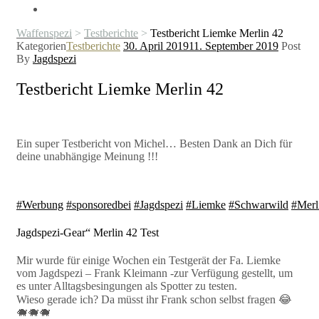
Waffenspezi
>
Testberichte
>
Testbericht Liemke Merlin 42
Kategorien
Testberichte
30. April 2019
11. September 2019
Post
By
Jagdspezi
Testbericht Liemke Merlin 42
Ein super Testbericht von Michel… Besten Dank an Dich für
deine unabhängige Meinung !!!
#
Werbung
#
sponsoredbei
#
Jagdspezi
#
Liemke
#
Schwarwild
#
Merl
Jagdspezi-Gear“ Merlin 42 Test
Mir wurde für einige Wochen ein Testgerät der Fa. Liemke
vom Jagdspezi – Frank Kleimann -zur Verfügung gestellt, um
es unter Alltagsbesingungen als Spotter zu testen.
Wieso gerade ich? Da müsst ihr Frank schon selbst fragen
😂
🐗
🐗
🐗