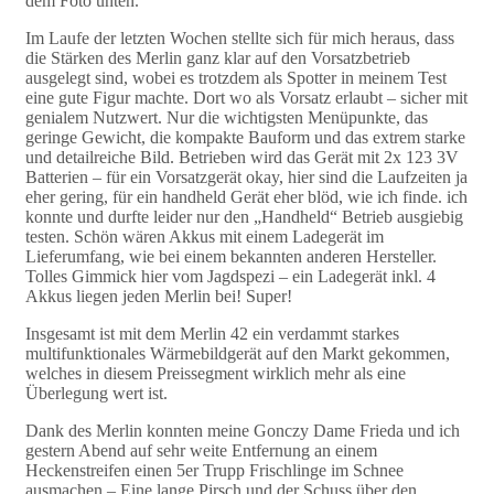
dem Foto unten.
Im Laufe der letzten Wochen stellte sich für mich heraus, dass
die Stärken des Merlin ganz klar auf den Vorsatzbetrieb
ausgelegt sind, wobei es trotzdem als Spotter in meinem Test
eine gute Figur machte. Dort wo als Vorsatz erlaubt – sicher mit
genialem Nutzwert. Nur die wichtigsten Menüpunkte, das
geringe Gewicht, die kompakte Bauform und das extrem starke
und detailreiche Bild. Betrieben wird das Gerät mit 2x 123 3V
Batterien – für ein Vorsatzgerät okay, hier sind die Laufzeiten ja
eher gering, für ein handheld Gerät eher blöd, wie ich finde. ich
konnte und durfte leider nur den „Handheld“ Betrieb ausgiebig
testen. Schön wären Akkus mit einem Ladegerät im
Lieferumfang, wie bei einem bekannten anderen Hersteller.
Tolles Gimmick hier vom Jagdspezi – ein Ladegerät inkl. 4
Akkus liegen jeden Merlin bei! Super!
Insgesamt ist mit dem Merlin 42 ein verdammt starkes
multifunktionales Wärmebildgerät auf den Markt gekommen,
welches in diesem Preissegment wirklich mehr als eine
Überlegung wert ist.
Dank des Merlin konnten meine Gonczy Dame Frieda und ich
gestern Abend auf sehr weite Entfernung an einem
Heckenstreifen einen 5er Trupp Frischlinge im Schnee
ausmachen – Eine lange Pirsch und der Schuss über den