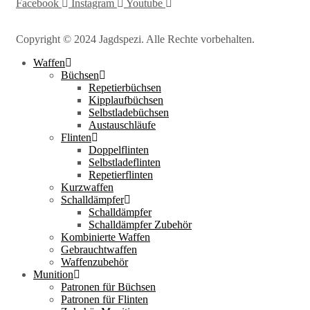
Facebook
Instagram
Youtube
Copyright © 2024 Jagdspezi. Alle Rechte vorbehalten.
Waffen
Büchsen
Repetierbüchsen
Kipplaufbüchsen
Selbstladebüchsen
Austauschläufe
Flinten
Doppelflinten
Selbstladeflinten
Repetierflinten
Kurzwaffen
Schalldämpfer
Schalldämpfer
Schalldämpfer Zubehör
Kombinierte Waffen
Gebrauchtwaffen
Waffenzubehör
Munition
Patronen für Büchsen
Patronen für Flinten