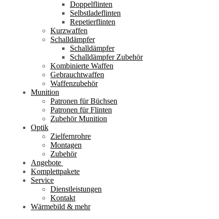
Doppelflinten
Selbstladeflinten
Repetierflinten
Kurzwaffen
Schalldämpfer
Schalldämpfer
Schalldämpfer Zubehör
Kombinierte Waffen
Gebrauchtwaffen
Waffenzubehör
Munition
Patronen für Büchsen
Patronen für Flinten
Zubehör Munition
Optik
Zielfernrohre
Montagen
Zubehör
Angebote
Komplettpakete
Service
Dienstleistungen
Kontakt
Wärmebild & mehr