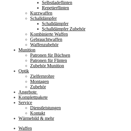
Selbstladeflinten
Repetierflinten
Kurzwaffen
Schalldämpfer
Schalldämpfer
Schalldämpfer Zubehör
Kombinierte Waffen
Gebrauchtwaffen
Waffenzubehör
Munition
Patronen für Büchsen
Patronen für Flinten
Zubehör Munition
Optik
Zielfernrohre
Montagen
Zubehör
Angebote
Komplettpakete
Service
Dienstleistungen
Kontakt
Wärmebild & mehr
Waffen