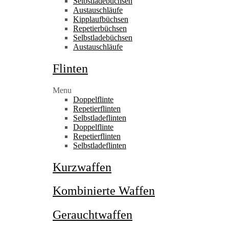
Selbstladebüchsen
Austauschläufe
Kipplaufbüchsen
Repetierbüchsen
Selbstladebüchsen
Austauschläufe
Flinten
Menu
Doppelflinte
Repetierflinten
Selbstladeflinten
Doppelflinte
Repetierflinten
Selbstladeflinten
Kurzwaffen
Kombinierte Waffen
Gerauchtwaffen