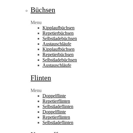
Büchsen
Menu
Kipplaufbüchsen
Repetierbüchsen
Selbstladebüchsen
Austauschläufe
Kipplaufbüchsen
Repetierbüchsen
Selbstladebüchsen
Austauschläufe
Flinten
Menu
Doppelflinte
Repetierflinten
Selbstladeflinten
Doppelflinte
Repetierflinten
Selbstladeflinten