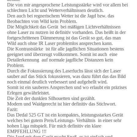
Die von mir angesprochene Leistungsstärke wird vor allem bei
schlechten Licht und Wetterverhältnissen deutlich.
Den auch bei regnerischem Wetter ist die Jagd bzw. das
Beobachten von Wild kein Problem.
Die Möglichkeit das Gerät bei mäßigen Lichtverhältnissen
ohne Laser zu nutzen ist definitiv vorhanden. Das heißt in der
fortgeschrittenen Dämmerung ist das Gerät so gut, das man
Wild auch ohne IR Laser problemlos ansprechen kann.
Die Kontraststärke ist für alle jagdlichen Situationen bestens
geeignet und überzeugt vollkommen. Somit ist auch eine
Detailerkennung auf normale jagdliche Distanzen kein
Problem.
Durch die Fokussierung des Laserluchs lässt sich der Laser
sauber auf das Stück fokussieren, was dazu führt das das Bild
noch einmal deutlich verbessert und aufgehellt wird.
Somit ist ein sauberes Ansprechen und wo erlaubt ein präzises
Erlegen gewährleistet.
Die Zeit der dunklen Silhouetten sind gezählt.
Modern und Waidgerecht ist hier definitiv das Stichwort.
Fazit:
Das Dedal 525 GT ist ein kompaktes, leistungsstarkes Gerät
welches bei gutem Preis/Leistungs- Verhältnis in einer sehr
hohen Liga mitspielt. Für mich definitiv ein klare
EMPFEHLUNG !!!
Die Jagd mit dem Gerät macht Spaß, es ist einfach und