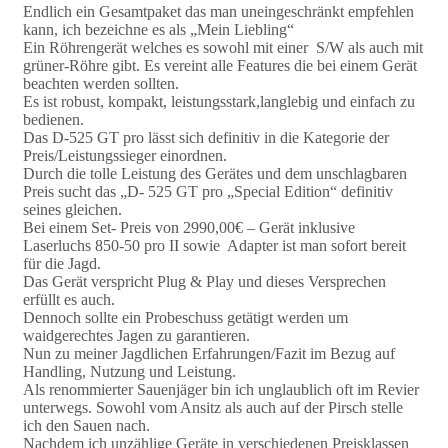
Endlich ein Gesamtpaket das man uneingeschränkt empfehlen
kann, ich bezeichne es als „Mein Liebling“
Ein Röhrengerät welches es sowohl mit einer S/W als auch mit
grüner-Röhre gibt. Es vereint alle Features die bei einem Gerät
beachten werden sollten.
Es ist robust, kompakt, leistungsstark,langlebig und einfach zu
bedienen.
Das D-525 GT pro lässt sich definitiv in die Kategorie der
Preis/Leistungssieger einordnen.
Durch die tolle Leistung des Gerätes und dem unschlagbaren
Preis sucht das „D- 525 GT pro „Special Edition“ definitiv
seines gleichen.
Bei einem Set- Preis von 2990,00€ – Gerät inklusive
Laserluchs 850-50 pro II sowie Adapter ist man sofort bereit
für die Jagd.
Das Gerät verspricht Plug & Play und dieses Versprechen
erfüllt es auch.
Dennoch sollte ein Probeschuss getätigt werden um
waidgerechtes Jagen zu garantieren.
Nun zu meiner Jagdlichen Erfahrungen/Fazit im Bezug auf
Handling, Nutzung und Leistung.
Als renommierter Sauenjäger bin ich unglaublich oft im Revier
unterwegs. Sowohl vom Ansitz als auch auf der Pirsch stelle
ich den Sauen nach.
Nachdem ich unzählige Geräte in verschiedenen Preisklassen