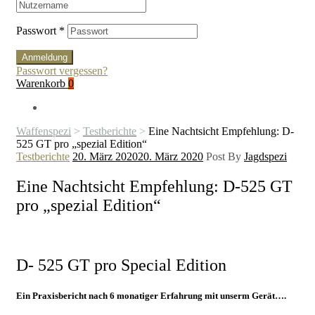
Passwort
*
Anmeldung
Passwort vergessen?
Warenkorb
0
Waffenspezi
>
Testberichte
>
Eine Nachtsicht Empfehlung: D-
525 GT pro „spezial Edition“
Kategorien
Testberichte
20. März 2020
20. März 2020
Post By
Jagdspezi
Eine Nachtsicht Empfehlung: D-525 GT
pro „spezial Edition“
D- 525 GT pro Special Edition
Ein Praxisbericht nach 6 monatiger Erfahrung mit unserm Gerät….