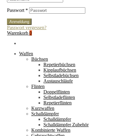
Passwort
*
Anmeldung
Passwort vergessen?
Warenkorb
0
Waffen
Büchsen
Repetierbüchsen
Kipplaufbüchsen
Selbstladebüchsen
Austauschläufe
Flinten
Doppelflinten
Selbstladeflinten
Repetierflinten
Kurzwaffen
Schalldämpfer
Schalldämpfer
Schalldämpfer Zubehör
Kombinierte Waffen
Gebrauchtwaffen