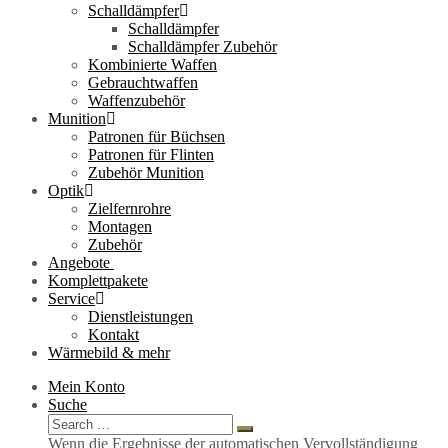
Schalldämpfer
Schalldämpfer
Schalldämpfer Zubehör
Kombinierte Waffen
Gebrauchtwaffen
Waffenzubehör
Munition
Patronen für Büchsen
Patronen für Flinten
Zubehör Munition
Optik
Zielfernrohre
Montagen
Zubehör
Angebote
Komplettpakete
Service
Dienstleistungen
Kontakt
Wärmebild & mehr
Mein Konto
Suche
Search
Search
for:
Wenn die Ergebnisse der automatischen Vervollständigung