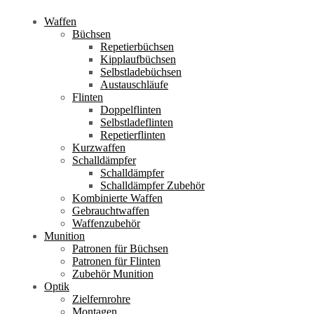
Waffen
Büchsen
Repetierbüchsen
Kipplaufbüchsen
Selbstladebüchsen
Austauschläufe
Flinten
Doppelflinten
Selbstladeflinten
Repetierflinten
Kurzwaffen
Schalldämpfer
Schalldämpfer
Schalldämpfer Zubehör
Kombinierte Waffen
Gebrauchtwaffen
Waffenzubehör
Munition
Patronen für Büchsen
Patronen für Flinten
Zubehör Munition
Optik
Zielfernrohre
Montagen