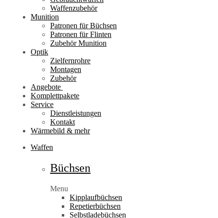
Waffenzubehör
Munition
Patronen für Büchsen
Patronen für Flinten
Zubehör Munition
Optik
Zielfernrohre
Montagen
Zubehör
Angebote
Komplettpakete
Service
Dienstleistungen
Kontakt
Wärmebild & mehr
Waffen
Büchsen
Menu
Kipplaufbüchsen
Repetierbüchsen
Selbstladebüchsen