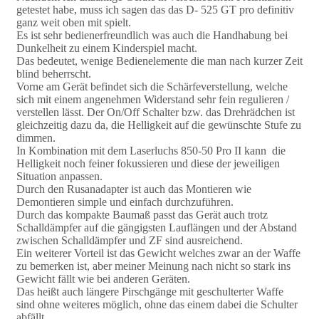
getestet habe, muss ich sagen das das D- 525 GT pro definitiv
ganz weit oben mit spielt.
Es ist sehr bedienerfreundlich was auch die Handhabung bei
Dunkelheit zu einem Kinderspiel macht.
Das bedeutet, wenige Bedienelemente die man nach kurzer Zeit
blind beherrscht.
Vorne am Gerät befindet sich die Schärfeverstellung, welche
sich mit einem angenehmen Widerstand sehr fein regulieren /
verstellen lässt. Der On/Off Schalter bzw. das Drehrädchen ist
gleichzeitig dazu da, die Helligkeit auf die gewünschte Stufe zu
dimmen.
In Kombination mit dem Laserluchs 850-50 Pro II kann die
Helligkeit noch feiner fokussieren und diese der jeweiligen
Situation anpassen.
Durch den Rusanadapter ist auch das Montieren wie
Demontieren simple und einfach durchzuführen.
Durch das kompakte Baumaß passt das Gerät auch trotz
Schalldämpfer auf die gängigsten Lauflängen und der Abstand
zwischen Schalldämpfer und ZF sind ausreichend.
Ein weiterer Vorteil ist das Gewicht welches zwar an der Waffe
zu bemerken ist, aber meiner Meinung nach nicht so stark ins
Gewicht fällt wie bei anderen Geräten.
Das heißt auch längere Pirschgänge mit geschulterter Waffe
sind ohne weiteres möglich, ohne das einem dabei die Schulter
abfällt.