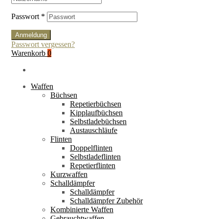
Passwort
*
Anmeldung
Passwort vergessen?
Warenkorb
0
Waffen
Büchsen
Repetierbüchsen
Kipplaufbüchsen
Selbstladebüchsen
Austauschläufe
Flinten
Doppelflinten
Selbstladeflinten
Repetierflinten
Kurzwaffen
Schalldämpfer
Schalldämpfer
Schalldämpfer Zubehör
Kombinierte Waffen
Gebrauchtwaffen