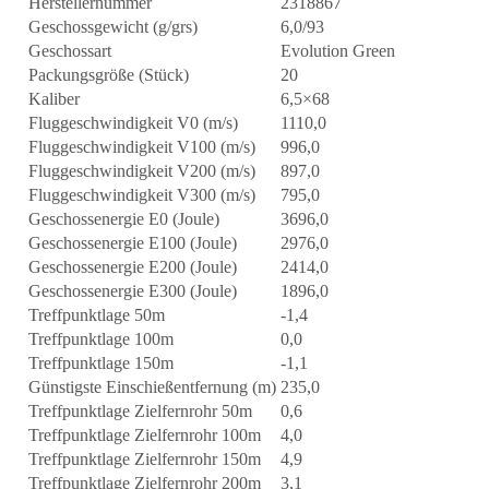
Herstellernummer
2318867
Geschossgewicht (g/grs)
6,0/93
Geschossart
Evolution Green
Packungsgröße (Stück)
20
Kaliber
6,5×68
Fluggeschwindigkeit V0 (m/s)
1110,0
Fluggeschwindigkeit V100 (m/s)
996,0
Fluggeschwindigkeit V200 (m/s)
897,0
Fluggeschwindigkeit V300 (m/s)
795,0
Geschossenergie E0 (Joule)
3696,0
Geschossenergie E100 (Joule)
2976,0
Geschossenergie E200 (Joule)
2414,0
Geschossenergie E300 (Joule)
1896,0
Treffpunktlage 50m
-1,4
Treffpunktlage 100m
0,0
Treffpunktlage 150m
-1,1
Günstigste Einschießentfernung (m)
235,0
Treffpunktlage Zielfernrohr 50m
0,6
Treffpunktlage Zielfernrohr 100m
4,0
Treffpunktlage Zielfernrohr 150m
4,9
Treffpunktlage Zielfernrohr 200m
3,1