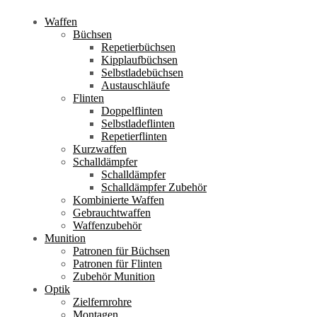
Waffen
Büchsen
Repetierbüchsen
Kipplaufbüchsen
Selbstladebüchsen
Austauschläufe
Flinten
Doppelflinten
Selbstladeflinten
Repetierflinten
Kurzwaffen
Schalldämpfer
Schalldämpfer
Schalldämpfer Zubehör
Kombinierte Waffen
Gebrauchtwaffen
Waffenzubehör
Munition
Patronen für Büchsen
Patronen für Flinten
Zubehör Munition
Optik
Zielfernrohre
Montagen