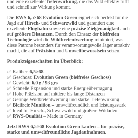
und eine exzellente
Tiefenwirkung
, die das Wild effektiv trifft
und schnell zur Wirkung kommt.
Die
RWS 6,5×68 Evolution Green
eignet sich perfekt für die
Jagd auf
Hirsch-
und
Schwarzwild
und garantiert eine
exzellente
Flugbahn
sowie eine
präzise Zielgenauigkeit
auch
auf
größere Distanzen
. Durch den Einsatz der
bleifreien
Technologie
wird die
Wildbretentwertung
minimiert, was
diese Patrone besonders für verantwortungsvolle Jäger attraktiv
macht, die auf
Präzision
und
Umweltbewusstsein
setzen.
Produkteigenschaften im Überblick:
✅ Kaliber:
6,5×68
✅ Geschoss:
Evolution Green (bleifreies Geschoss)
✅ Gewicht:
6,0 g / 93 grs
✅ Schnelle Expansion und starke Energieübertragung
✅ Hohe Präzision auf mittlere bis lange Distanzen
✅ Geringe Wildbretentwertung und starke Tiefenwirkung
✅
Bleifreie Munition
– umweltfreundlich und leistungsstark
✅ Ideal für Hirsch-, Schwarzwild und größere Wildarten
✅
RWS-Qualität
– Made in Germany
Jetzt RWS 6,5×68 Evolution Green kaufen – für präzise,
starke und umweltfreundliche Jagdaufnahmen.