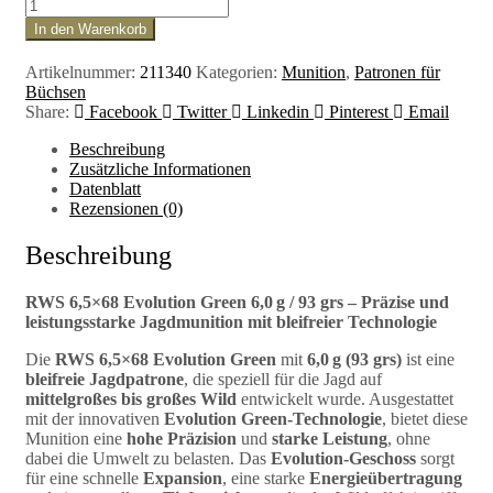
In den Warenkorb
Artikelnummer:
211340
Kategorien:
Munition
,
Patronen für
Büchsen
Share:
Facebook
Twitter
Linkedin
Pinterest
Email
Beschreibung
Zusätzliche Informationen
Datenblatt
Rezensionen (0)
Beschreibung
RWS 6,5×68 Evolution Green 6,0 g / 93 grs – Präzise und
leistungsstarke Jagdmunition mit bleifreier Technologie
Die
RWS 6,5×68 Evolution Green
mit
6,0 g (93 grs)
ist eine
bleifreie Jagdpatrone
, die speziell für die Jagd auf
mittelgroßes bis großes Wild
entwickelt wurde. Ausgestattet
mit der innovativen
Evolution Green-Technologie
, bietet diese
Munition eine
hohe Präzision
und
starke Leistung
, ohne
dabei die Umwelt zu belasten. Das
Evolution-Geschoss
sorgt
für eine schnelle
Expansion
, eine starke
Energieübertragung