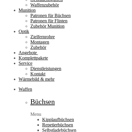
Waffenzubehör
Munition
Patronen für Büchsen
Patronen für Flinten
Zubehör Munition
Optik
Zielfernrohre
Montagen
Zubehör
Angebote
Komplettpakete
Service
Dienstleistungen
Kontakt
Wärmebild & mehr
Waffen
Büchsen
Menu
Kipplaufbüchsen
Repetierbüchsen
Selbstladebüchsen