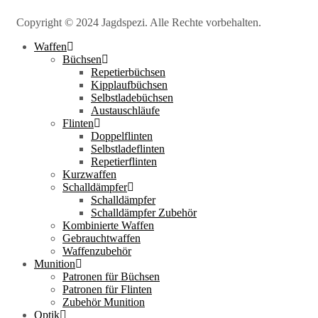
Copyright © 2024 Jagdspezi. Alle Rechte vorbehalten.
Waffen
Büchsen
Repetierbüchsen
Kipplaufbüchsen
Selbstladebüchsen
Austauschläufe
Flinten
Doppelflinten
Selbstladeflinten
Repetierflinten
Kurzwaffen
Schalldämpfer
Schalldämpfer
Schalldämpfer Zubehör
Kombinierte Waffen
Gebrauchtwaffen
Waffenzubehör
Munition
Patronen für Büchsen
Patronen für Flinten
Zubehör Munition
Optik