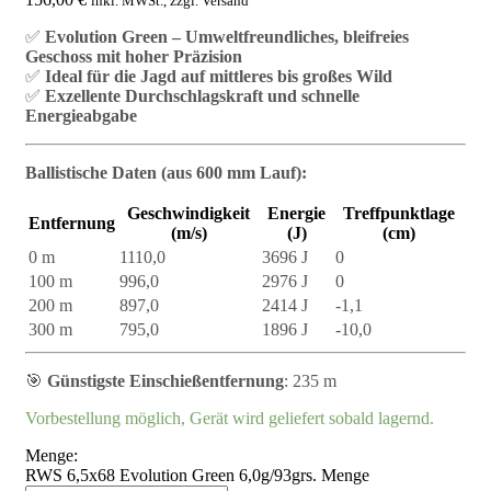
inkl. MWSt., zzgl. Versand
✅
Evolution Green – Umweltfreundliches, bleifreies
Geschoss mit hoher Präzision
✅
Ideal für die Jagd auf mittleres bis großes Wild
✅
Exzellente Durchschlagskraft und schnelle
Energieabgabe
Ballistische Daten (aus 600 mm Lauf):
Geschwindigkeit
Energie
Treffpunktlage
Entfernung
(m/s)
(J)
(cm)
0 m
1110,0
3696 J
0
100 m
996,0
2976 J
0
200 m
897,0
2414 J
-1,1
300 m
795,0
1896 J
-10,0
🎯
Günstigste Einschießentfernung
: 235 m
Vorbestellung möglich, Gerät wird geliefert sobald lagernd.
Menge:
RWS 6,5x68 Evolution Green 6,0g/93grs. Menge