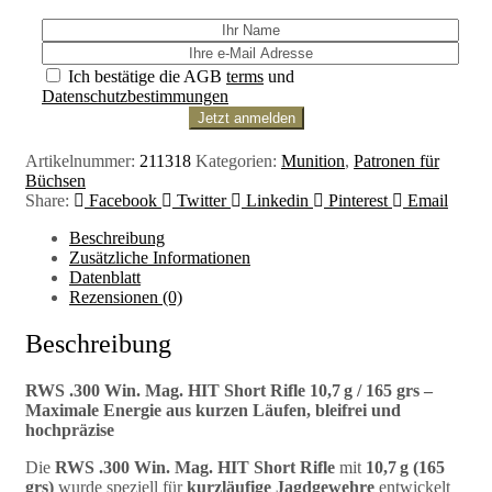
Ich bestätige die AGB
terms
und
Datenschutzbestimmungen
Artikelnummer:
211318
Kategorien:
Munition
,
Patronen für
Büchsen
Share:
Facebook
Twitter
Linkedin
Pinterest
Email
Beschreibung
Zusätzliche Informationen
Datenblatt
Rezensionen (0)
Beschreibung
RWS .300 Win. Mag. HIT Short Rifle 10,7 g / 165 grs –
Maximale Energie aus kurzen Läufen, bleifrei und
hochpräzise
Die
RWS .300 Win. Mag. HIT Short Rifle
mit
10,7 g (165
grs)
wurde speziell für
kurzläufige Jagdgewehre
entwickelt