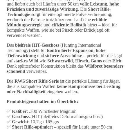
und liefert auch bei Läufen unter 50 cm
volle Leistung, hohe
Präzision und zuverlässige Wirkung
. Die
Short Rifle-
Technologie
sorgt für eine optimierte Pulververbrennung,
wodurch die Patrone trotz kürzerem Lauf eine
erhöhte
Mündungsenergie
und
effiziente Ballistik
bietet – ideal für
kompakte Waffen, wie sie bei Pirsch oder Drückjagd oft
verwendet werden.
Das
bleifreie HIT-Geschoss
(Hunting International
Technology) steht für
kontrollierte Expansion
,
hohe
Tiefenwirkung
und
sichere Ausschüsse
– perfekt für die Jagd
auf
starkes Wild
wie
Schwarzwild
,
Hirsch
,
Gams
oder
Elch
.
Dank splitterfreier Konstruktion bleibt das
Wildbret besonders
schonend
verwertbar.
Die
RWS Short Rifle-Serie
ist die perfekte Lösung für Jäger,
die aus kompakten Waffen
keine Kompromisse bei Leistung
oder Nachhaltigkeit
eingehen wollen.
Produkteigenschaften im Überblick:
✅
Kaliber
: .300 Winchester Magnum
✅
Geschoss
: HIT (bleifreies Deformationsgeschoss)
✅
Gewicht
: 10,7 g / 165 grs
✅
Short Rifle-optimiert
– speziell für Läufe unter 50 cm