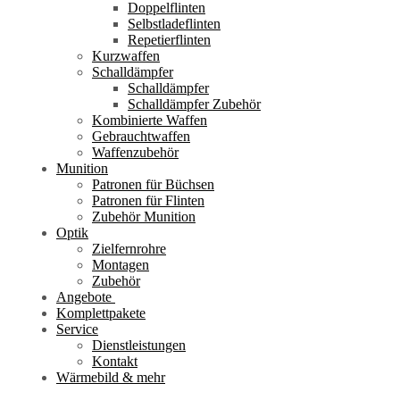
Doppelflinten
Selbstladeflinten
Repetierflinten
Kurzwaffen
Schalldämpfer
Schalldämpfer
Schalldämpfer Zubehör
Kombinierte Waffen
Gebrauchtwaffen
Waffenzubehör
Munition
Patronen für Büchsen
Patronen für Flinten
Zubehör Munition
Optik
Zielfernrohre
Montagen
Zubehör
Angebote
Komplettpakete
Service
Dienstleistungen
Kontakt
Wärmebild & mehr