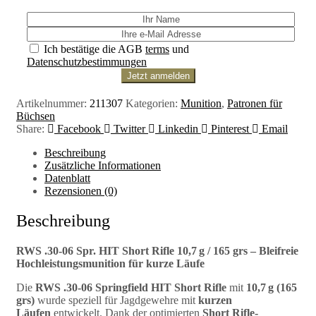
Ich bestätige die AGB
terms
und
Datenschutzbestimmungen
Artikelnummer:
211307
Kategorien:
Munition
,
Patronen für
Büchsen
Share:
Facebook
Twitter
Linkedin
Pinterest
Email
Beschreibung
Zusätzliche Informationen
Datenblatt
Rezensionen (0)
Beschreibung
RWS .30-06 Spr. HIT Short Rifle 10,7 g / 165 grs – Bleifreie
Hochleistungsmunition für kurze Läufe
Die
RWS .30-06 Springfield HIT Short Rifle
mit
10,7 g (165
grs)
wurde speziell für Jagdgewehre mit
kurzen
Läufen
entwickelt. Dank der optimierten
Short Rifle-