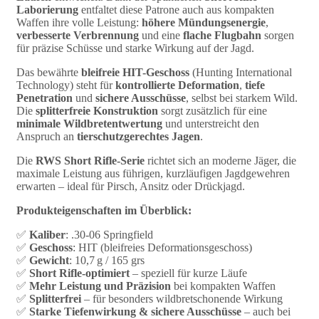
Laborierung
entfaltet diese Patrone auch aus kompakten
Waffen ihre volle Leistung:
höhere Mündungsenergie
,
verbesserte Verbrennung
und eine
flache Flugbahn
sorgen
für präzise Schüsse und starke Wirkung auf der Jagd.
Das bewährte
bleifreie HIT-Geschoss
(Hunting International
Technology) steht für
kontrollierte Deformation
,
tiefe
Penetration
und
sichere Ausschüsse
, selbst bei starkem Wild.
Die
splitterfreie Konstruktion
sorgt zusätzlich für eine
minimale Wildbretentwertung
und unterstreicht den
Anspruch an
tierschutzgerechtes Jagen
.
Die
RWS Short Rifle-Serie
richtet sich an moderne Jäger, die
maximale Leistung aus führigen, kurzläufigen Jagdgewehren
erwarten – ideal für Pirsch, Ansitz oder Drückjagd.
Produkteigenschaften im Überblick:
✅
Kaliber
: .30-06 Springfield
✅
Geschoss
: HIT (bleifreies Deformationsgeschoss)
✅
Gewicht
: 10,7 g / 165 grs
✅
Short Rifle-optimiert
– speziell für kurze Läufe
✅
Mehr Leistung und Präzision
bei kompakten Waffen
✅
Splitterfrei
– für besonders wildbretschonende Wirkung
✅
Starke Tiefenwirkung & sichere Ausschüsse
– auch bei