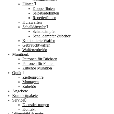
Flinten
Doppelflinten
Selbstladeflinten
Repetierflinten
Kurzwaffen
Schalldämpfer
Schalldämpfer
Schalldämpfer Zubehör
Kombinierte Waffen
Gebrauchtwaffen
Waffenzubehör
Munition
Patronen für Büchsen
Patronen für Flinten
Zubehör Munition
Optik
Zielfernrohre
Montagen
Zubehör
Angebote
Komplettpakete
Service
Dienstleistungen
Kontakt
Wärmebild & mehr