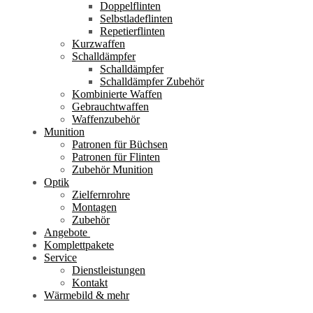
Doppelflinten
Selbstladeflinten
Repetierflinten
Kurzwaffen
Schalldämpfer
Schalldämpfer
Schalldämpfer Zubehör
Kombinierte Waffen
Gebrauchtwaffen
Waffenzubehör
Munition
Patronen für Büchsen
Patronen für Flinten
Zubehör Munition
Optik
Zielfernrohre
Montagen
Zubehör
Angebote
Komplettpakete
Service
Dienstleistungen
Kontakt
Wärmebild & mehr