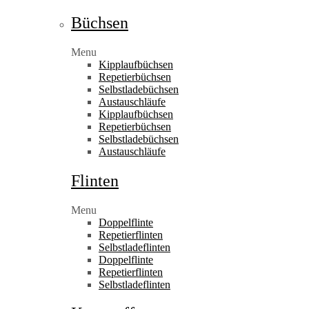
Büchsen
Menu
Kipplaufbüchsen
Repetierbüchsen
Selbstladebüchsen
Austauschläufe
Kipplaufbüchsen
Repetierbüchsen
Selbstladebüchsen
Austauschläufe
Flinten
Menu
Doppelflinte
Repetierflinten
Selbstladeflinten
Doppelflinte
Repetierflinten
Selbstladeflinten