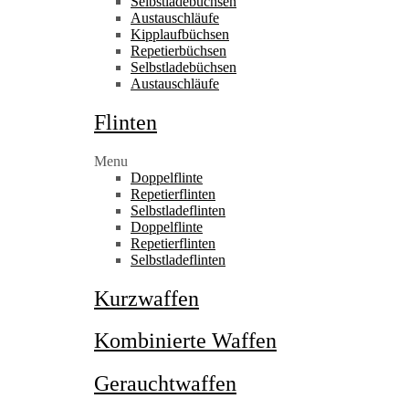
Selbstladebüchsen
Austauschläufe
Kipplaufbüchsen
Repetierbüchsen
Selbstladebüchsen
Austauschläufe
Flinten
Menu
Doppelflinte
Repetierflinten
Selbstladeflinten
Doppelflinte
Repetierflinten
Selbstladeflinten
Kurzwaffen
Kombinierte Waffen
Gerauchtwaffen