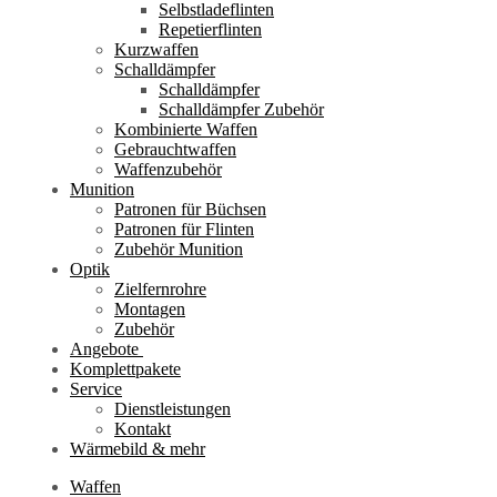
Selbstladeflinten
Repetierflinten
Kurzwaffen
Schalldämpfer
Schalldämpfer
Schalldämpfer Zubehör
Kombinierte Waffen
Gebrauchtwaffen
Waffenzubehör
Munition
Patronen für Büchsen
Patronen für Flinten
Zubehör Munition
Optik
Zielfernrohre
Montagen
Zubehör
Angebote
Komplettpakete
Service
Dienstleistungen
Kontakt
Wärmebild & mehr
Waffen