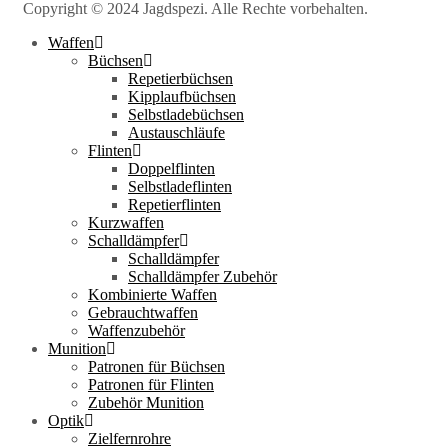
Copyright © 2024 Jagdspezi. Alle Rechte vorbehalten.
Waffen
Büchsen
Repetierbüchsen
Kipplaufbüchsen
Selbstladebüchsen
Austauschläufe
Flinten
Doppelflinten
Selbstladeflinten
Repetierflinten
Kurzwaffen
Schalldämpfer
Schalldämpfer
Schalldämpfer Zubehör
Kombinierte Waffen
Gebrauchtwaffen
Waffenzubehör
Munition
Patronen für Büchsen
Patronen für Flinten
Zubehör Munition
Optik
Zielfernrohre