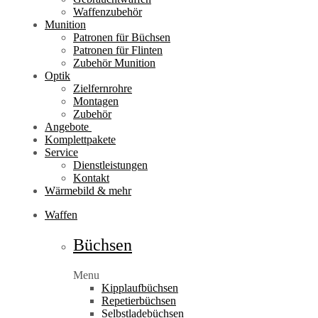
Waffenzubehör
Munition
Patronen für Büchsen
Patronen für Flinten
Zubehör Munition
Optik
Zielfernrohre
Montagen
Zubehör
Angebote
Komplettpakete
Service
Dienstleistungen
Kontakt
Wärmebild & mehr
Waffen
Büchsen
Menu
Kipplaufbüchsen
Repetierbüchsen
Selbstladebüchsen