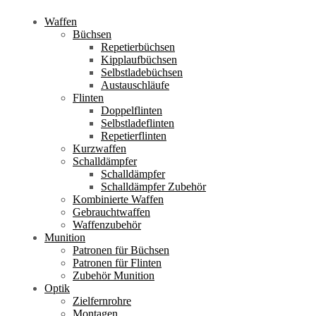
Waffen
Büchsen
Repetierbüchsen
Kipplaufbüchsen
Selbstladebüchsen
Austauschläufe
Flinten
Doppelflinten
Selbstladeflinten
Repetierflinten
Kurzwaffen
Schalldämpfer
Schalldämpfer
Schalldämpfer Zubehör
Kombinierte Waffen
Gebrauchtwaffen
Waffenzubehör
Munition
Patronen für Büchsen
Patronen für Flinten
Zubehör Munition
Optik
Zielfernrohre
Montagen