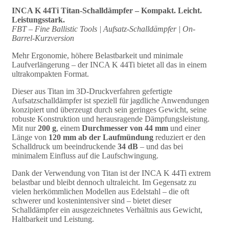
INCA K 44Ti Titan-Schalldämpfer – Kompakt. Leicht.
Leistungsstark.
FBT – Fine Ballistic Tools | Aufsatz-Schalldämpfer | On-
Barrel-Kurzversion
Mehr Ergonomie, höhere Belastbarkeit und minimale
Laufverlängerung – der INCA K 44Ti bietet all das in einem
ultrakompakten Format.
Dieser aus Titan im 3D-Druckverfahren gefertigte
Aufsatzschalldämpfer ist speziell für jagdliche Anwendungen
konzipiert und überzeugt durch sein geringes Gewicht, seine
robuste Konstruktion und herausragende Dämpfungsleistung.
Mit nur
200 g
, einem
Durchmesser von 44 mm
und einer
Länge von
120 mm ab der Laufmündung
reduziert er den
Schalldruck um beeindruckende
34 dB
– und das bei
minimalem Einfluss auf die Laufschwingung.
Dank der Verwendung von Titan ist der INCA K 44Ti extrem
belastbar und bleibt dennoch ultraleicht. Im Gegensatz zu
vielen herkömmlichen Modellen aus Edelstahl – die oft
schwerer und kostenintensiver sind – bietet dieser
Schalldämpfer ein ausgezeichnetes Verhältnis aus Gewicht,
Haltbarkeit und Leistung.