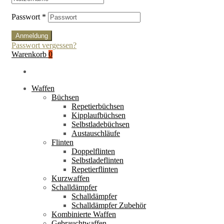
Passwort
*
Anmeldung
Passwort vergessen?
Warenkorb
0
Waffen
Büchsen
Repetierbüchsen
Kipplaufbüchsen
Selbstladebüchsen
Austauschläufe
Flinten
Doppelflinten
Selbstladeflinten
Repetierflinten
Kurzwaffen
Schalldämpfer
Schalldämpfer
Schalldämpfer Zubehör
Kombinierte Waffen
Gebrauchtwaffen