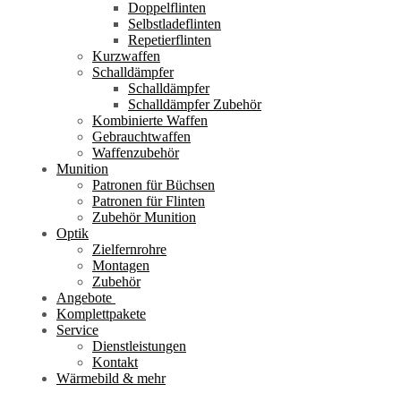
Doppelflinten
Selbstladeflinten
Repetierflinten
Kurzwaffen
Schalldämpfer
Schalldämpfer
Schalldämpfer Zubehör
Kombinierte Waffen
Gebrauchtwaffen
Waffenzubehör
Munition
Patronen für Büchsen
Patronen für Flinten
Zubehör Munition
Optik
Zielfernrohre
Montagen
Zubehör
Angebote
Komplettpakete
Service
Dienstleistungen
Kontakt
Wärmebild & mehr