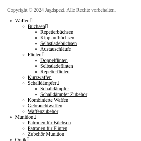
Copyright © 2024 Jagdspezi. Alle Rechte vorbehalten.
Waffen
Büchsen
Repetierbüchsen
Kipplaufbüchsen
Selbstladebüchsen
Austauschläufe
Flinten
Doppelflinten
Selbstladeflinten
Repetierflinten
Kurzwaffen
Schalldämpfer
Schalldämpfer
Schalldämpfer Zubehör
Kombinierte Waffen
Gebrauchtwaffen
Waffenzubehör
Munition
Patronen für Büchsen
Patronen für Flinten
Zubehör Munition
Optik