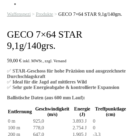
Waffenspezi
>
Produkte
>
GECO 7×64 STAR 9,1g/140grs.
GECO 7×64 STAR
9,1g/140grs.
59,00
€
inkl. MWSt., zzgl. Versand
✅
STAR-Geschoss für hohe Präzision und ausgezeichnete
Durchschlagskraft
✅
Ideal für die Jagd auf mittleres Wild
✅
Sehr gute Energieabgabe & kontrollierte Expansion
Ballistische Daten (aus 600 mm Lauf):
Geschwindigkeit
Energie
Treffpunktlage
Entfernung
(m/s)
(J)
(cm)
0 m
925,0
3.893 J
0
100 m
778,0
2.754 J
0
200 m
647,0
1.905 J
-3,3