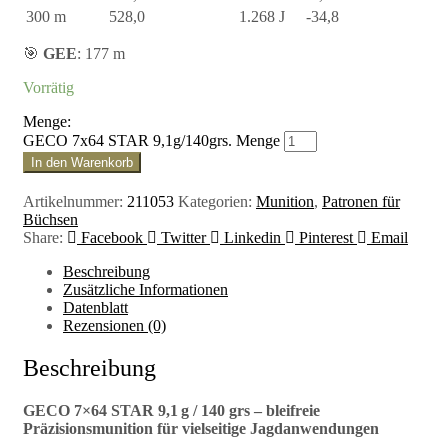
300 m
528,0
1.268 J
-34,8
🎯
GEE
: 177 m
Vorrätig
Menge:
GECO 7x64 STAR 9,1g/140grs. Menge
In den Warenkorb
Artikelnummer:
211053
Kategorien:
Munition
,
Patronen für
Büchsen
Share:
Facebook
Twitter
Linkedin
Pinterest
Email
Beschreibung
Zusätzliche Informationen
Datenblatt
Rezensionen (0)
Beschreibung
GECO 7×64 STAR 9,1 g / 140 grs – bleifreie
Präzisionsmunition für vielseitige Jagdanwendungen