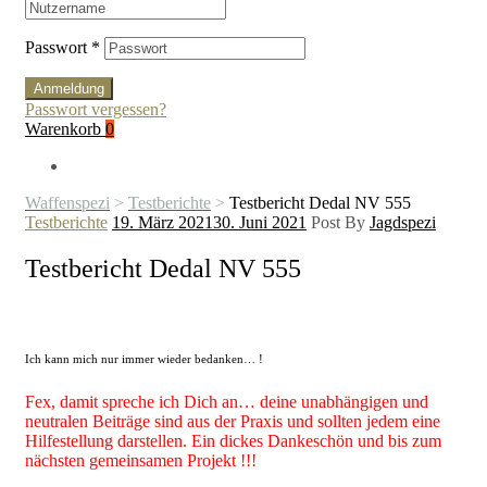
Passwort
*
Anmeldung
Passwort vergessen?
Warenkorb
0
Waffenspezi
>
Testberichte
>
Testbericht Dedal NV 555
Kategorien
Testberichte
19. März 2021
30. Juni 2021
Post By
Jagdspezi
Testbericht Dedal NV 555
Ich kann mich nur immer wieder bedanken… !
Fex, damit spreche ich Dich an… deine unabhängigen und
neutralen Beiträge sind aus der Praxis und sollten jedem eine
Hilfestellung darstellen. Ein dickes Dankeschön und bis zum
nächsten gemeinsamen Projekt !!!