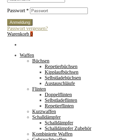
Passwort
*
Anmeldung
Passwort vergessen?
Warenkorb
0
Waffen
Büchsen
Repetierbüchsen
Kipplaufbüchsen
Selbstladebüchsen
Austauschläufe
Flinten
Doppelflinten
Selbstladeflinten
Repetierflinten
Kurzwaffen
Schalldämpfer
Schalldämpfer
Schalldämpfer Zubehör
Kombinierte Waffen
Gebrauchtwaffen