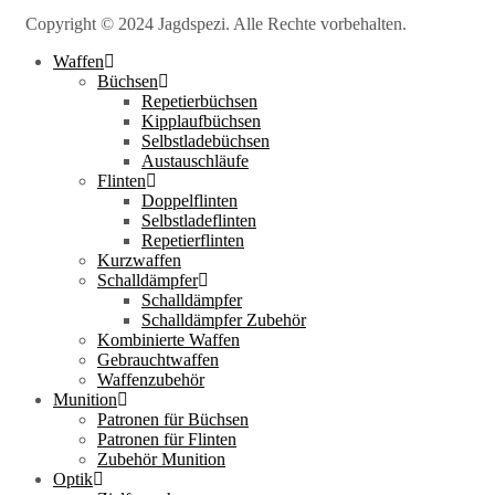
Copyright © 2024 Jagdspezi. Alle Rechte vorbehalten.
Waffen
Büchsen
Repetierbüchsen
Kipplaufbüchsen
Selbstladebüchsen
Austauschläufe
Flinten
Doppelflinten
Selbstladeflinten
Repetierflinten
Kurzwaffen
Schalldämpfer
Schalldämpfer
Schalldämpfer Zubehör
Kombinierte Waffen
Gebrauchtwaffen
Waffenzubehör
Munition
Patronen für Büchsen
Patronen für Flinten
Zubehör Munition
Optik