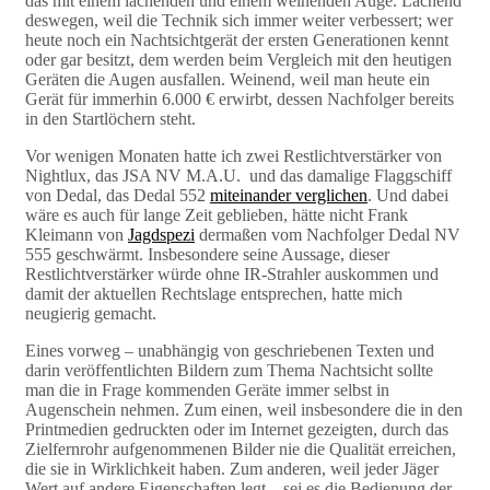
das mit einem lachenden und einem weinenden Auge. Lachend
deswegen, weil die Technik sich immer weiter verbessert; wer
heute noch ein Nachtsichtgerät der ersten Generationen kennt
oder gar besitzt, dem werden beim Vergleich mit den heutigen
Geräten die Augen ausfallen. Weinend, weil man heute ein
Gerät für immerhin 6.000 € erwirbt, dessen Nachfolger bereits
in den Startlöchern steht.
Vor wenigen Monaten hatte ich zwei Restlichtverstärker von
Nightlux, das JSA NV M.A.U. und das damalige Flaggschiff
von Dedal, das Dedal 552
miteinander verglichen
. Und dabei
wäre es auch für lange Zeit geblieben, hätte nicht Frank
Kleimann von
Jagdspezi
dermaßen vom Nachfolger Dedal NV
555 geschwärmt. Insbesondere seine Aussage, dieser
Restlichtverstärker würde ohne IR-Strahler auskommen und
damit der aktuellen Rechtslage entsprechen, hatte mich
neugierig gemacht.
Eines vorweg – unabhängig von geschriebenen Texten und
darin veröffentlichten Bildern zum Thema Nachtsicht sollte
man die in Frage kommenden Geräte immer selbst in
Augenschein nehmen. Zum einen, weil insbesondere die in den
Printmedien gedruckten oder im Internet gezeigten, durch das
Zielfernrohr aufgenommenen Bilder nie die Qualität erreichen,
die sie in Wirklichkeit haben. Zum anderen, weil jeder Jäger
Wert auf andere Eigenschaften legt – sei es die Bedienung der