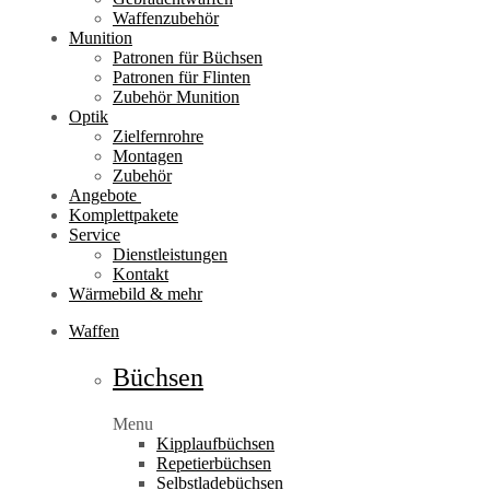
Waffenzubehör
Munition
Patronen für Büchsen
Patronen für Flinten
Zubehör Munition
Optik
Zielfernrohre
Montagen
Zubehör
Angebote
Komplettpakete
Service
Dienstleistungen
Kontakt
Wärmebild & mehr
Waffen
Büchsen
Menu
Kipplaufbüchsen
Repetierbüchsen
Selbstladebüchsen