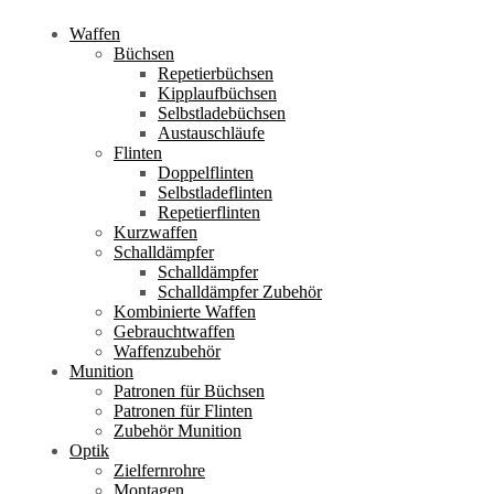
Waffen
Büchsen
Repetierbüchsen
Kipplaufbüchsen
Selbstladebüchsen
Austauschläufe
Flinten
Doppelflinten
Selbstladeflinten
Repetierflinten
Kurzwaffen
Schalldämpfer
Schalldämpfer
Schalldämpfer Zubehör
Kombinierte Waffen
Gebrauchtwaffen
Waffenzubehör
Munition
Patronen für Büchsen
Patronen für Flinten
Zubehör Munition
Optik
Zielfernrohre
Montagen