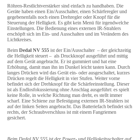
Röhren-Restlichtverstärker sind einfach zu handhaben. Die
Geräte haben einen Ein/Ausschalter, einen Schärferegler und
gegebenenfalls noch einen Drehregler oder Knopf für die
Steuerung der Helligkeit. Es gibt kein Menü für irgendwelche
Einstellungen. Die Bedienung eines externen IR-Strahlers
erschöpft sich im Ein- und Ausschalten und im Verändern des
Lichtkreises.
Beim
Dedal NV 555
ist der Ein/Ausschalter – der gleichzeitig
die Helligkeit steuert – als Druckknopf ausgeführt und mittig
auf dem Gerät angebracht. Er ist gummiert und hat eine
Erhöhung, damit man ihn im Dunkel leicht tasten kann. Durch
langes Drücken wird das Gerät ein- oder ausgeschaltet, kurzes
Drücken regelt die Helligkeit in vier Stufen. Weiter vorne
befindet sich der Drehknopf für die Schärfeeinstellung. Dieser
ist als Endlosfokussierung ohne Anschlag ausgeführt: es spielt
keine Rolle, in welche Richtung man dreht, es stellt immer
scharf. Eine Schiene zur Befestigung externen IR-Strahlers ist
auf der linken Seiten angebracht. Das Batteriefach befindet sich
rechts, der Schraubverschluss ist mit einem Fangriemen
gesichert.
Beim Dedal NV 555 ist der Power- und Helligkeitsschalter auf