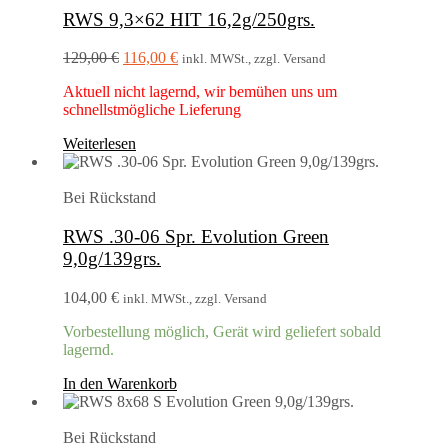
RWS 9,3×62 HIT 16,2g/250grs.
Ursprünglicher
Aktueller
129,00
€
116,00
€
inkl. MWSt., zzgl. Versand
Preis
Preis
Aktuell nicht lagernd, wir bemühen uns um
war:
ist:
schnellstmögliche Lieferung
129,00 €
116,00 €.
Weiterlesen
Bei Rückstand
RWS .30-06 Spr. Evolution Green
9,0g/139grs.
104,00
€
inkl. MWSt., zzgl. Versand
Vorbestellung möglich, Gerät wird geliefert sobald
lagernd.
In den Warenkorb
Bei Rückstand