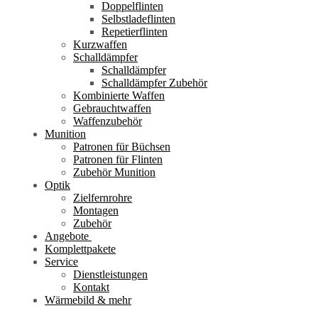
Doppelflinten
Selbstladeflinten
Repetierflinten
Kurzwaffen
Schalldämpfer
Schalldämpfer
Schalldämpfer Zubehör
Kombinierte Waffen
Gebrauchtwaffen
Waffenzubehör
Munition
Patronen für Büchsen
Patronen für Flinten
Zubehör Munition
Optik
Zielfernrohre
Montagen
Zubehör
Angebote
Komplettpakete
Service
Dienstleistungen
Kontakt
Wärmebild & mehr