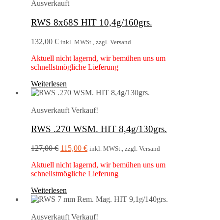
Ausverkauft
RWS 8x68S HIT 10,4g/160grs.
132,00
€
inkl. MWSt., zzgl. Versand
Aktuell nicht lagernd, wir bemühen uns um
schnellstmögliche Lieferung
Weiterlesen
Ausverkauft
Verkauf!
RWS .270 WSM. HIT 8,4g/130grs.
Ursprünglicher
Aktueller
127,00
€
115,00
€
inkl. MWSt., zzgl. Versand
Preis
Preis
Aktuell nicht lagernd, wir bemühen uns um
war:
ist:
schnellstmögliche Lieferung
127,00 €
115,00 €.
Weiterlesen
Ausverkauft
Verkauf!