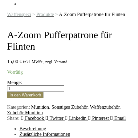
Waffenspezi
>
Produkte
>
A-Zoom Pufferpatrone für Flinten
A-Zoom Pufferpatrone für
Flinten
15,00
€
inkl. MWSt., zzgl. Versand
Vorrätig
Menge:
A-
Zoom
In den Warenkorb
Pufferpatrone
für
Kategorien:
Munition
,
Sonstiges Zubehör
,
Waffenzubehör
,
Flinten
Zubehör Munition
Menge
Share:
Facebook
Twitter
Linkedin
Pinterest
Email
Beschreibung
Zusätzliche Informationen