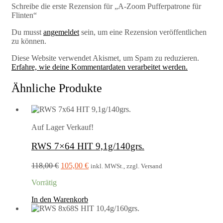
Schreibe die erste Rezension für „A-Zoom Pufferpatrone für
Flinten“
Du musst
angemeldet
sein, um eine Rezension veröffentlichen
zu können.
Diese Website verwendet Akismet, um Spam zu reduzieren.
Erfahre, wie deine Kommentardaten verarbeitet werden.
Ähnliche Produkte
Auf Lager
Verkauf!
RWS 7×64 HIT 9,1g/140grs.
Ursprünglicher
Aktueller
118,00
€
105,00
€
inkl. MWSt., zzgl. Versand
Preis
Preis
Vorrätig
war:
ist:
118,00 €
105,00 €.
In den Warenkorb