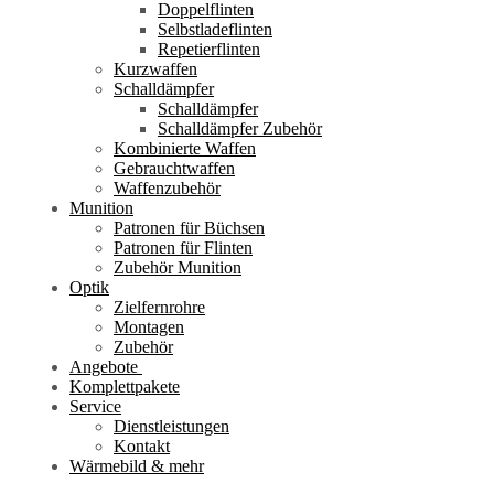
Doppelflinten
Selbstladeflinten
Repetierflinten
Kurzwaffen
Schalldämpfer
Schalldämpfer
Schalldämpfer Zubehör
Kombinierte Waffen
Gebrauchtwaffen
Waffenzubehör
Munition
Patronen für Büchsen
Patronen für Flinten
Zubehör Munition
Optik
Zielfernrohre
Montagen
Zubehör
Angebote
Komplettpakete
Service
Dienstleistungen
Kontakt
Wärmebild & mehr