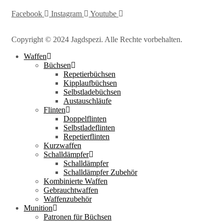
Facebook
Instagram
Youtube
Copyright © 2024 Jagdspezi. Alle Rechte vorbehalten.
Waffen
Büchsen
Repetierbüchsen
Kipplaufbüchsen
Selbstladebüchsen
Austauschläufe
Flinten
Doppelflinten
Selbstladeflinten
Repetierflinten
Kurzwaffen
Schalldämpfer
Schalldämpfer
Schalldämpfer Zubehör
Kombinierte Waffen
Gebrauchtwaffen
Waffenzubehör
Munition
Patronen für Büchsen