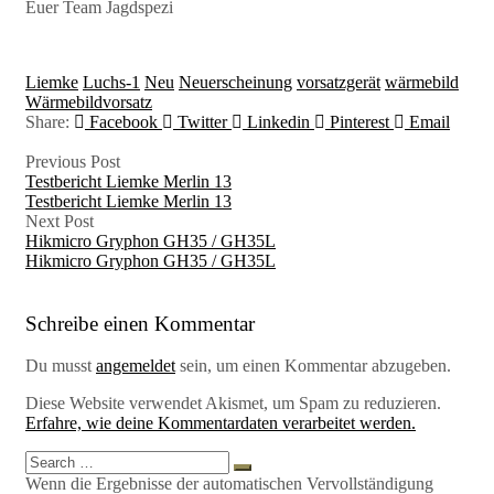
Euer Team Jagdspezi
Tags:
Liemke
Luchs-1
Neu
Neuerscheinung
vorsatzgerät
wärmebild
Wärmebildvorsatz
Share:
Facebook
Twitter
Linkedin
Pinterest
Email
Previous Post
Testbericht Liemke Merlin 13
Testbericht Liemke Merlin 13
Next Post
Hikmicro Gryphon GH35 / GH35L
Hikmicro Gryphon GH35 / GH35L
Schreibe einen Kommentar
Du musst
angemeldet
sein, um einen Kommentar abzugeben.
Diese Website verwendet Akismet, um Spam zu reduzieren.
Erfahre, wie deine Kommentardaten verarbeitet werden.
Search
Search
for:
Wenn die Ergebnisse der automatischen Vervollständigung