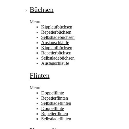
Büchsen
Menu
Kipplaufbüchsen
Repetierbüchsen
Selbstladebüchsen
Austauschläufe
Kipplaufbüchsen
Repetierbüchsen
Selbstladebüchsen
Austauschläufe
Flinten
Menu
Doppelflinte
Repetierflinten
Selbstladeflinten
Doppelflinte
Repetierflinten
Selbstladeflinten