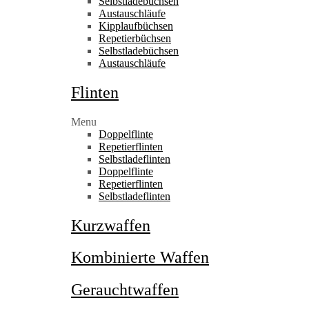
Selbstladebüchsen
Austauschläufe
Kipplaufbüchsen
Repetierbüchsen
Selbstladebüchsen
Austauschläufe
Flinten
Menu
Doppelflinte
Repetierflinten
Selbstladeflinten
Doppelflinte
Repetierflinten
Selbstladeflinten
Kurzwaffen
Kombinierte Waffen
Gerauchtwaffen