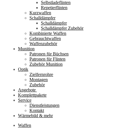
Selbstladeflinten
Repetierflinten
Kurzwaffen
Schalldämpfer
Schalldämpfer
Schalldämpfer Zubehör
Kombinierte Waffen
Gebrauchtwaffen
Waffenzubehör
Munition
Patronen für Büchsen
Patronen für Flinten
Zubehör Munition
Optik
Zielfernrohre
Montagen
Zubehör
Angebote
Komplettpakete
Service
Dienstleistungen
Kontakt
Wärmebild & mehr
Waffen