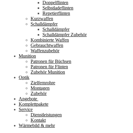
Doppelflinten
Selbstladeflinten
Repetierflinten
Kurzwaffen
Schalldämpfer
Schalldämpfer
Schalldämpfer Zubehör
Kombinierte Waffen
Gebrauchtwaffen
Waffenzubehör
Munition
Patronen für Büchsen
Patronen für Flinten
Zubehör Munition
Optik
Zielfernrohre
Montagen
Zubehör
Angebote
Komplettpakete
Service
Dienstleistungen
Kontakt
Wärmebild & mehr