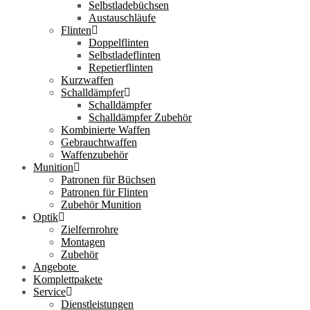
Selbstladebüchsen
Austauschläufe
Flinten
Doppelflinten
Selbstladeflinten
Repetierflinten
Kurzwaffen
Schalldämpfer
Schalldämpfer
Schalldämpfer Zubehör
Kombinierte Waffen
Gebrauchtwaffen
Waffenzubehör
Munition
Patronen für Büchsen
Patronen für Flinten
Zubehör Munition
Optik
Zielfernrohre
Montagen
Zubehör
Angebote
Komplettpakete
Service
Dienstleistungen