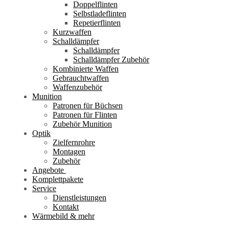
Doppelflinten
Selbstladeflinten
Repetierflinten
Kurzwaffen
Schalldämpfer
Schalldämpfer
Schalldämpfer Zubehör
Kombinierte Waffen
Gebrauchtwaffen
Waffenzubehör
Munition
Patronen für Büchsen
Patronen für Flinten
Zubehör Munition
Optik
Zielfernrohre
Montagen
Zubehör
Angebote
Komplettpakete
Service
Dienstleistungen
Kontakt
Wärmebild & mehr